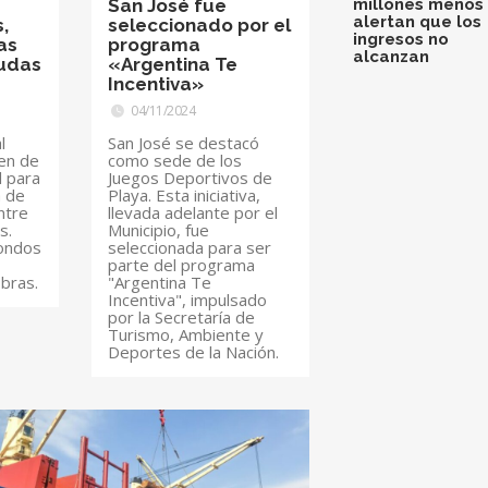
San José fue
millones menos 
alertan que los
,
seleccionado por el
ingresos no
as
programa
alcanzan
eudas
«Argentina Te
Incentiva»
04/11/2024
l
San José se destacó
en de
como sede de los
l para
Juegos Deportivos de
a de
Playa. Esta iniciativa,
ntre
llevada adelante por el
s.
Municipio, fue
ondos
seleccionada para ser
parte del programa
obras.
"Argentina Te
Incentiva", impulsado
por la Secretaría de
Turismo, Ambiente y
Deportes de la Nación.