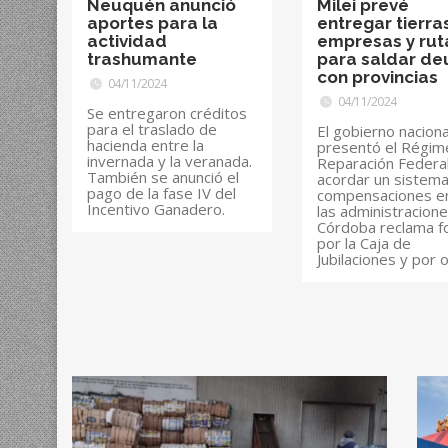
Neuquén anunció
Milei prevé
aportes para la
entregar tierras
actividad
empresas y rut
trashumante
para saldar d
con provincias
04/11/2024
04/11/2024
Se entregaron créditos
para el traslado de
El gobierno naciona
hacienda entre la
presentó el Régim
invernada y la veranada.
Reparación Federa
También se anunció el
acordar un sistem
pago de la fase IV del
compensaciones e
Incentivo Ganadero.
las administracione
Córdoba reclama f
por la Caja de
Jubilaciones y por 