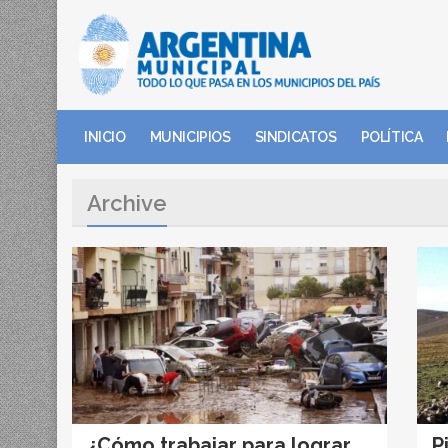
INICIO
MUNICIPIOS
SINDICATOS
POLÍTICA
Archive
¿Cómo trabajar para lograr
P