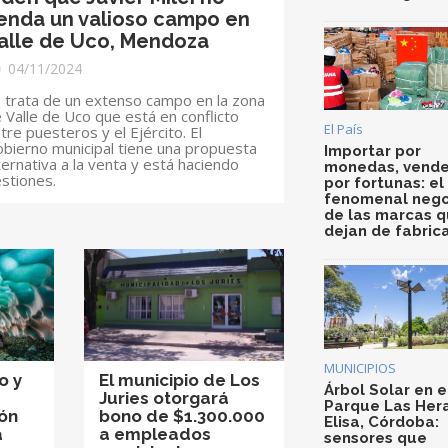
enda un valioso campo en
alle de Uco, Mendoza
04/11/2024
 trata de un extenso campo en la zona
 Valle de Uco que está en conflicto
El País
tre puesteros y el Ejército. El
bierno municipal tiene una propuesta
Importar por
ternativa a la venta y está haciendo
monedas, vende
stiones.
por fortunas: el
fenomenal nego
de las marcas 
dejan de fabric
MUNICIPIOS
o y
El municipio de Los
Árbol Solar en e
Juries otorgará
Parque Las Her
cón
bono de $1.300.000
Elisa, Córdoba:
a
a empleados
sensores que