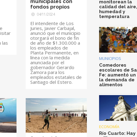
municipales con
monitorean la
fondos propios
calidad del aire
humedad y
04/11/2024
temperatura
El intendente de Los
te
Juries, Javier Carbajal,
isitar
anunció que el municipio
otorgará el bono de fin
 las
de año de $1.300.000 a
los empleados de
Planta Permanente, en
línea con la medida
MUNICIPIOS
anunciada por el
Comedores
gobernador Gerardo
escolares de S
Zamora para los
Fe: aumentó un
empleados estatales de
la demanda de
Santiago del Estero.
alimentos
ECONOMÍA
Río Cuarto: Hay 