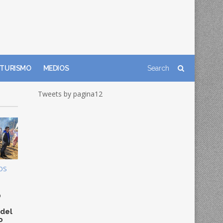
TURISMO
MEDIOS
Tweets by pagina12
OS
0
 del
o