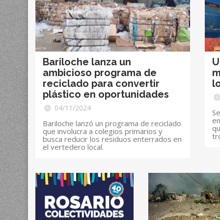
Bariloche lanza un
U
ambicioso programa de
m
reciclado para convertir
l
plástico en oportunidades
04/11/2024
Se
en
Bariloche lanzó un programa de reciclado
qu
que involucra a colegios primarios y
tr
busca reducir los residuos enterrados en
el vertedero local.