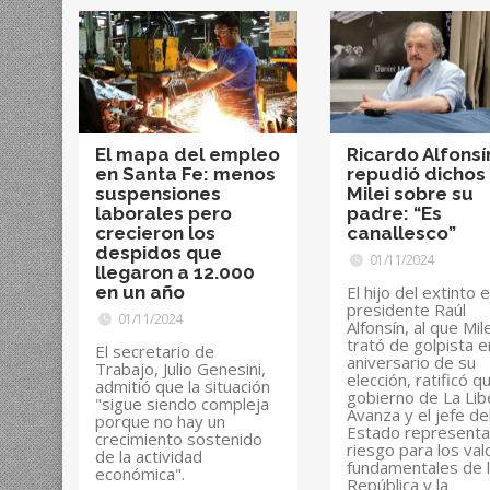
El mapa del empleo
Ricardo Alfonsí
en Santa Fe: menos
repudió dichos
suspensiones
Milei sobre su
laborales pero
padre: “Es
crecieron los
canallesco”
despidos que
01/11/2024
llegaron a 12.000
en un año
El hijo del extinto 
presidente Raúl
01/11/2024
Alfonsín, al que Mile
trató de golpista e
El secretario de
aniversario de su
Trabajo, Julio Genesini,
elección, ratificó q
admitió que la situación
gobierno de La Lib
"sigue siendo compleja
Avanza y el jefe de
porque no hay un
Estado representa
crecimiento sostenido
riesgo para los val
de la actividad
fundamentales de 
económica".
República y la