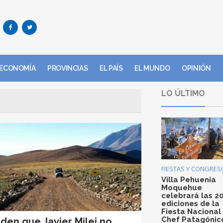
ECONOMÍA
PROVINCIAS
EL PAÍS
EL MUNDO
OPINIÓN
LO ÚLTIMO
FIESTAS Y CONGRES
Villa Pehuenia
Moquehue
celebrará las 2
ediciones de la
Fiesta Nacional
Chef Patagónic
iden que Javier Milei no