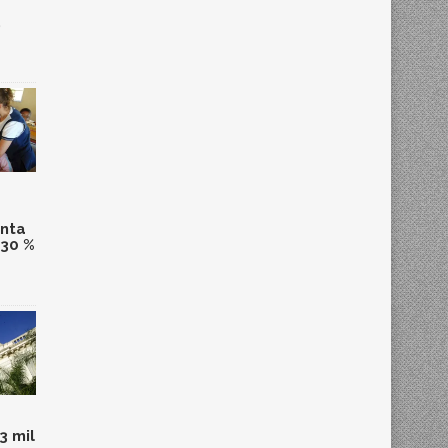
,
anta
 30 %
3 mil