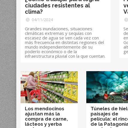
ciudades resistentes al
v
clima?
V
04/11/2024
Grandes inundaciones, situaciones
Se
climáticas extremas y sequías con
de
escasez de agua se ven cada vez con
en
más frecuencia en distintas regiones del
Go
mundo independientemente de su
al
poderío económico o de la
ge
infraestructura pluvial con la que cuentan.
Los mendocinos
Túneles de hiel
ajustan más la
paisajes de
compra de carne,
película: el rin
lácteos y yerba
de la Patagoni