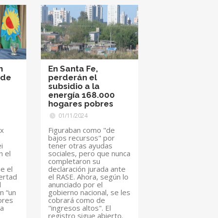
n
En Santa Fe,
 de
perderán el
subsidio a la
energía 168.000
hogares pobres
01/11/2024
ex
Figuraban como "de
bajos recursos" por
i
tener otras ayudas
n el
sociales, pero que nunca
completaron su
ue el
declaración jurada ante
ertad
el RASE. Ahora, según lo
l
anunciado por el
n “un
gobierno nacional, se les
ores
cobrará como de
la
"ingresos altos". El
registro sigue abierto.