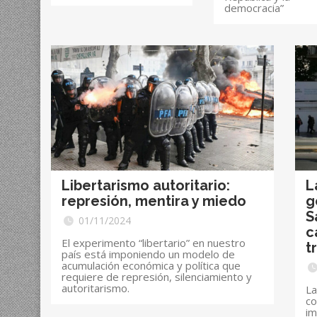
democracia”
Libertarismo autoritario:
L
represión, mentira y miedo
g
S
01/11/2024
c
El experimento “libertario” en nuestro
t
país está imponiendo un modelo de
acumulación económica y política que
requiere de represión, silenciamiento y
autoritarismo.
La
co
im