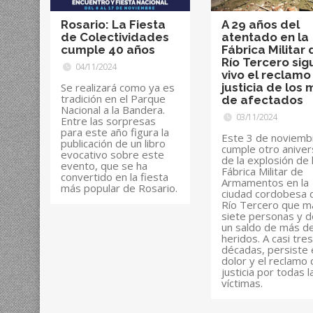
Rosario: La Fiesta
A 29 años del
de Colectividades
atentado en la
cumple 40 años
Fábrica Militar 
Río Tercero sig
04/11/2024
vivo el reclamo
Se realizará como ya es
justicia de los 
tradición en el Parque
de afectados
Nacional a la Bandera.
03/11/2024
Entre las sorpresas
para este año figura la
Este 3 de noviemb
publicación de un libro
cumple otro aniver
evocativo sobre este
de la explosión de 
evento, que se ha
Fábrica Militar de
convertido en la fiesta
Armamentos en la
más popular de Rosario.
ciudad cordobesa 
Río Tercero que m
siete personas y d
un saldo de más d
heridos. A casi tre
décadas, persiste 
dolor y el reclamo
justicia por todas l
víctimas.