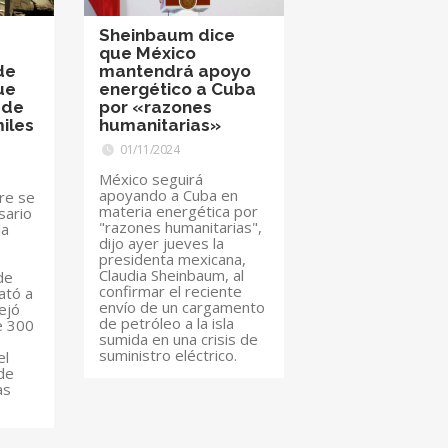
Sheinbaum dice
que México
de
mantendrá apoyo
ue
energético a Cuba
 de
por «razones
miles
humanitarias»
01/11/2024
México seguirá
apoyando a Cuba en
re se
materia energética por
sario
"razones humanitarias",
la
dijo ayer jueves la
presidenta mexicana,
Claudia Sheinbaum, al
de
confirmar el reciente
ató a
envío de un cargamento
ejó
de petróleo a la isla
e 300
sumida en una crisis de
s
suministro eléctrico.
el
 de
as