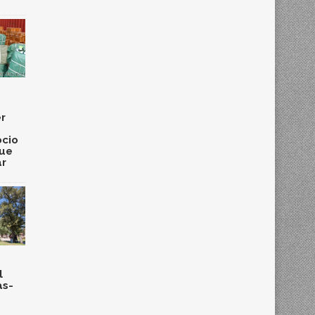
r
cio
que
ar
l
as-