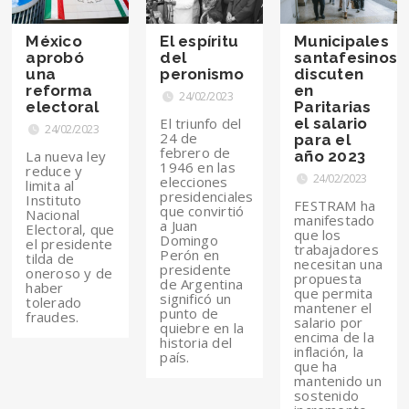
México
El espíritu
Municipales
aprobó
del
santafesinos
una
peronismo
discuten
reforma
en
24/02/2023
electoral
Paritarias
El triunfo del
el salario
24/02/2023
24 de
para el
febrero de
La nueva ley
año 2023
1946 en las
reduce y
24/02/2023
elecciones
limita al
presidenciales
Instituto
FESTRAM ha
que convirtió
Nacional
manifestado
a Juan
Electoral, que
que los
Domingo
el presidente
trabajadores
Perón en
tilda de
necesitan una
presidente
oneroso y de
propuesta
de Argentina
haber
que permita
significó un
tolerado
mantener el
punto de
fraudes.
salario por
quiebre en la
encima de la
historia del
inflación, la
país.
que ha
mantenido un
sostenido