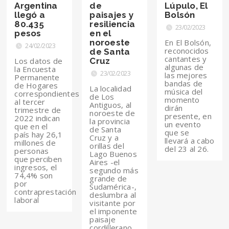
Argentina
de
Lúpulo, El
llegó a
paisajes y
Bolsón
80.435
resiliencia
23/02/2023
pesos
en el
noroeste
En El Bolsón,
24/02/2023
reconocidos
de Santa
cantantes y
Los datos de
Cruz
algunas de
la Encuesta
23/02/2023
las mejores
Permanente
bandas de
de Hogares
La localidad
música del
correspondientes
de Los
momento
al tercer
Antiguos, al
dirán
trimestre de
noroeste de
presente, en
2022 indican
la provincia
un evento
que en el
de Santa
que se
país hay 26,1
Cruz y a
llevará a cabo
millones de
orillas del
del 23 al 26.
personas
Lago Buenos
que perciben
Aires -el
ingresos, el
segundo más
74,4% son
grande de
por
Sudamérica-,
contraprestación
deslumbra al
laboral
visitante por
el imponente
paisaje
cordillerano