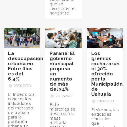
que se
recorta en el
horizonte
La
Paraná: El
Los
desocupación
gobierno
gremios
urbana en
municipal
rechazaron
Entre Ríos
propuso
el 30%
es del
un
ofrecido
6,4%
aumento
por la
de más
Municipalidad
23/02/2023
del 34%
de
El Indec dio a
Ushuaia
23/02/2023
conocer los
23/02/2023
indicadores
Este
del mercado
miércoles se
El viernes, las
de trabajo
desarrolló la
entidades
para la
mesa
sindicales
población
paritaria
que
urbana. En