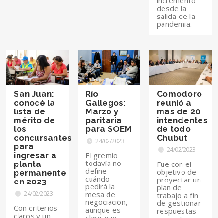
incremento
desde la
salida de la
pandemia.
San Juan:
Río
Comodoro
conocé la
Gallegos:
reunió a
lista de
Marzo y
más de 20
mérito de
paritaria
intendentes
los
para SOEM
de todo
concursantes
Chubut
24/02/2023
para
24/02/2023
ingresar a
El gremio
todavía no
planta
Fue con el
define
objetivo de
permanente
cuándo
proyectar un
en 2023
pedirá la
plan de
24/02/2023
mesa de
trabajo a fin
negociación,
de gestionar
Con criterios
aunque es
respuestas
claros y un
claro que