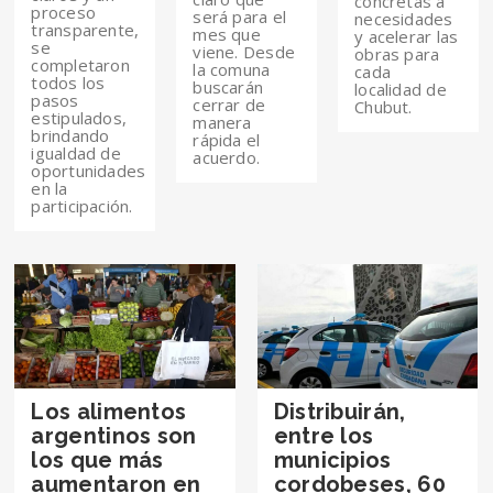
concretas a
proceso
será para el
necesidades
transparente,
mes que
y acelerar las
se
viene. Desde
obras para
completaron
la comuna
cada
todos los
buscarán
localidad de
pasos
cerrar de
Chubut.
estipulados,
manera
brindando
rápida el
igualdad de
acuerdo.
oportunidades
en la
participación.
Los alimentos
Distribuirán,
argentinos son
entre los
los que más
municipios
aumentaron en
cordobeses, 60