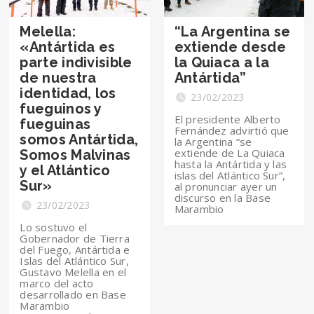
Melella:
“La Argentina se
«Antártida es
extiende desde
parte indivisible
la Quiaca a la
de nuestra
Antártida”
identidad, los
23/02/2023
fueguinos y
El presidente Alberto
fueguinas
Fernández advirtió que
somos Antártida,
la Argentina “se
extiende de La Quiaca
Somos Malvinas
hasta la Antártida y las
y el Atlántico
islas del Atlántico Sur”,
Sur»
al pronunciar ayer un
discurso en la Base
23/02/2023
Marambio
Lo sostuvo el
Gobernador de Tierra
del Fuego, Antártida e
Islas del Atlántico Sur,
Gustavo Melella en el
marco del acto
desarrollado en Base
Marambio