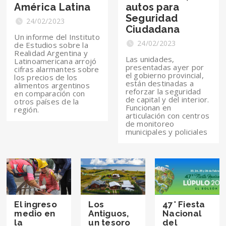
América Latina
autos para
Seguridad
24/02/2023
Ciudadana
Un informe del Instituto
24/02/2023
de Estudios sobre la
Realidad Argentina y
Las unidades,
Latinoamericana arrojó
presentadas ayer por
cifras alarmantes sobre
el gobierno provincial,
los precios de los
están destinadas a
alimentos argentinos
reforzar la seguridad
en comparación con
de capital y del interior.
otros países de la
Funcionan en
región.
articulación con centros
de monitoreo
municipales y policiales
El ingreso
Los
47° Fiesta
medio en
Antiguos,
Nacional
la
un tesoro
del