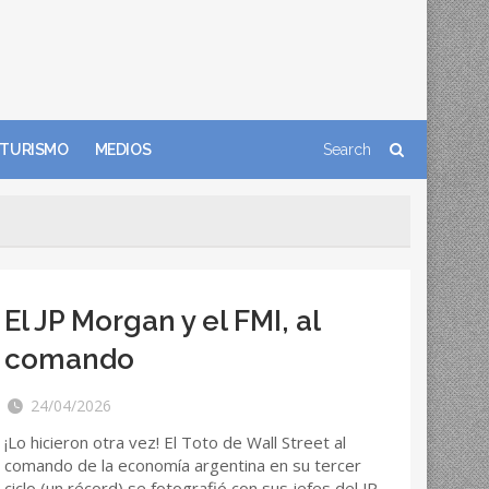
TURISMO
MEDIOS
El JP Morgan y el FMI, al
comando
24/04/2026
¡Lo hicieron otra vez! El Toto de Wall Street al
comando de la economía argentina en su tercer
ciclo (un récord) se fotografió con sus jefes del JP