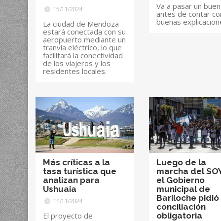
Va a pasar un buen
15/11/2024
antes de contar co
buenas explicacion
La ciudad de Mendoza
estará conectada con su
aeropuerto mediante un
tranvía eléctrico, lo que
facilitará la conectividad
de los viajeros y los
residentes locales.
Más críticas a la
Luego de la
tasa turística que
marcha del SO
analizan para
el Gobierno
Ushuaia
municipal de
Bariloche pidió 
14/11/2024
conciliación
El proyecto de
obligatoria