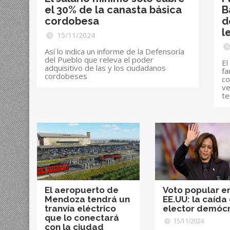
el 30% de la canasta básica
B
cordobesa
d
l
15/11/2024
Así lo indica un informe de la Defensoría
del Pueblo que releva el poder
El
adquisitivo de las y los ciudadanos
fa
cordobeses
co
ve
te
El aeropuerto de
Voto popular e
Mendoza tendrá un
EE.UU: la caída
tranvía eléctrico
elector demóc
que lo conectará
15/11/2024
con la ciudad