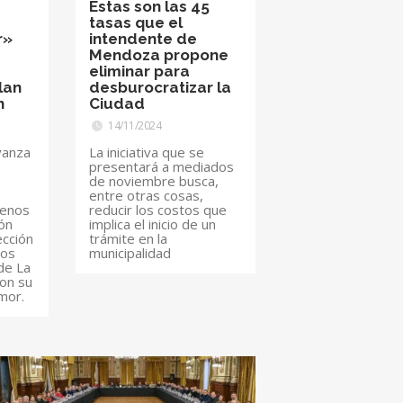
Estas son las 45
tasas que el
r»
intendente de
Mendoza propone
eliminar para
lan
desburocratizar la
n
Ciudad
14/11/2024
avanza
La iniciativa que se
presentará a mediados
de noviembre busca,
entre otras cosas,
renos
reducir los costos que
ión
implica el inicio de un
ección
trámite en la
Los
municipalidad
de La
ron su
mor.