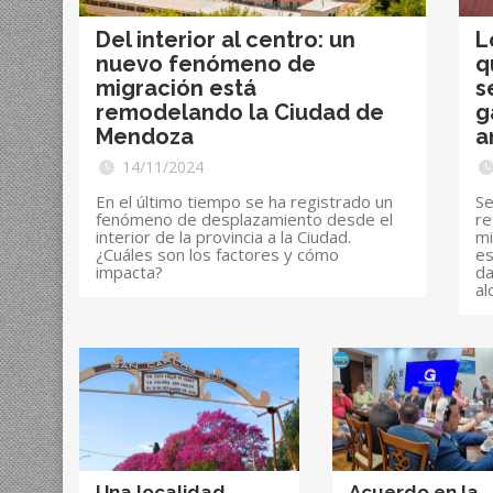
Del interior al centro: un
L
nuevo fenómeno de
q
migración está
s
remodelando la Ciudad de
g
Mendoza
a
14/11/2024
En el último tiempo se ha registrado un
Se
fenómeno de desplazamiento desde el
re
interior de la provincia a la Ciudad.
mi
¿Cuáles son los factores y cómo
es
impacta?
da
al
Una localidad
Acuerdo en la