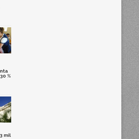
,
anta
 30 %
3 mil