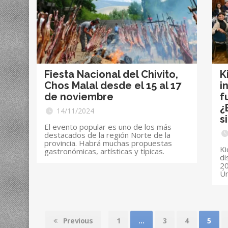
Fiesta Nacional del Chivito,
K
Chos Malal desde el 15 al 17
i
de noviembre
f
¿
14/11/2024
s
El evento popular es uno de los más
destacados de la región Norte de la
provincia. Habrá muchas propuestas
Ki
gastronómicas, artísticas y típicas.
di
20
Ún
Previous
1
…
3
4
5