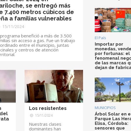
ariloche, se entregó más
e 7.400 metros cúbicos de
eña a familias vulnerables
15/11/2024
 programa benefició a más de 3.500
El País
milias sin acceso a gas. Fue un trabajo
Importar por
ordinado entre el municipio, juntas
monedas, vende
cinales y centros de atención
por fortunas: el
rritorial.
fenomenal nego
de las marcas 
dejan de fabric
MUNICIPIOS
n
Los resistentes
 del
Árbol Solar en e
15/11/2024
rata
Parque Las Her
Elisa, Córdoba:
Nuestras clases
sensores que
dominantes han