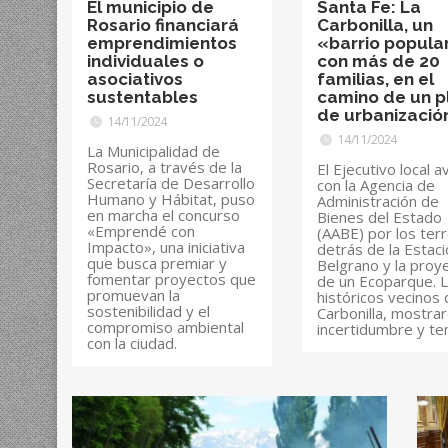
El municipio de
Santa Fe: La
Rosario financiará
Carbonilla, un
emprendimientos
«barrio popula
individuales o
con más de 20
asociativos
familias, en el
sustentables
camino de un p
de urbanizació
14/11/2024
14/11/2024
La Municipalidad de
Rosario, a través de la
El Ejecutivo local 
Secretaría de Desarrollo
con la Agencia de
Humano y Hábitat, puso
Administración de
en marcha el concurso
Bienes del Estado
«Emprendé con
(AABE) por los ter
Impacto», una iniciativa
detrás de la Estac
que busca premiar y
Belgrano y la proy
fomentar proyectos que
de un Ecoparque. 
promuevan la
históricos vecinos 
sostenibilidad y el
Carbonilla, mostra
compromiso ambiental
incertidumbre y te
con la ciudad.