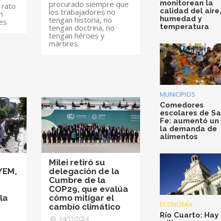
monitorean la
procurado siempre que
 rato
calidad del aire
los trabajadores no
n
humedad y
tengan historia, no
es
temperatura
tengan doctrina, no
tengan héroes y
mártires.
MUNICIPIOS
Comedores
escolares de S
Fe: aumentó un
la demanda de
alimentos
Milei retiró su
YEM,
delegación de la
Cumbre de la
COP29, que evalúa
la
cómo mitigar el
ECONOMÍA
cambio climático
Río Cuarto: Hay 
14/11/2024