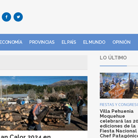
ECONOMÍA
PROVINCIAS
EL PAÍS
EL MUNDO
OPINIÓN
LO ÚLTIMO
FIESTAS Y CONGRES
Villa Pehuenia
Moquehue
celebrará las 2
ediciones de la
Fiesta Nacional
Chef Patagónic
lan Calor 2024 en