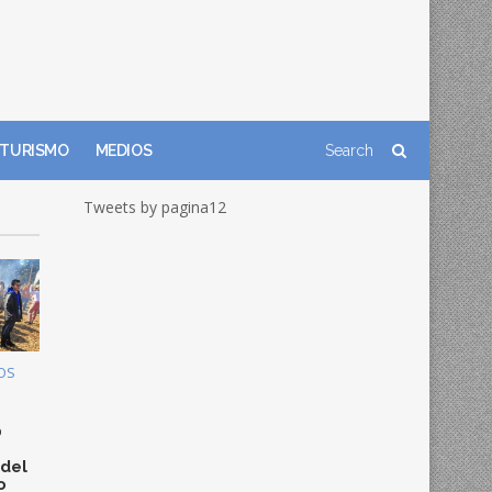
TURISMO
MEDIOS
Tweets by pagina12
OS
0
 del
o