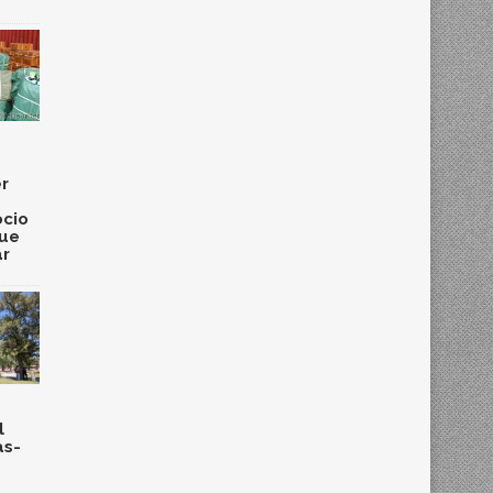
r
cio
que
ar
l
as-