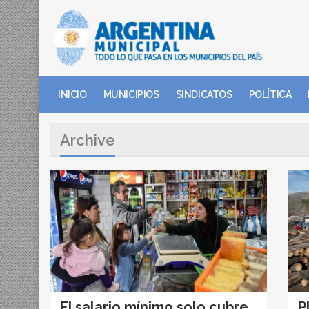
INICIO
MUNICIPIOS
SINDICATOS
POLÍTICA
Archive
El salario mínimo solo cubre
P