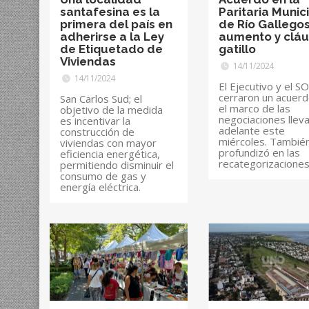
santafesina es la
Paritaria Munic
primera del país en
de Río Gallegos
adherirse a la Ley
aumento y cláu
de Etiquetado de
gatillo
Viviendas
14/11/2024
14/11/2024
El Ejecutivo y el 
cerraron un acuerd
San Carlos Sud; el
el marco de las
objetivo de la medida
negociaciones llev
es incentivar la
adelante este
construcción de
miércoles. Tambié
viviendas con mayor
profundizó en las
eficiencia energética,
recategorizacione
permitiendo disminuir el
consumo de gas y
energía eléctrica.