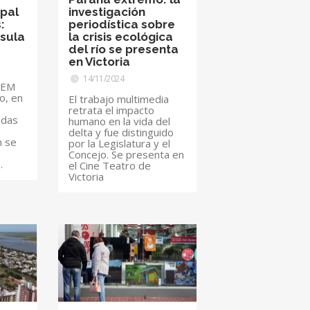
ipal
investigación
:
periodística sobre
sula
la crisis ecológica
del río se presenta
en Victoria
14/11/2024
SOEM
o, en
El trabajo multimedia
retrata el impacto
adas
humano en la vida del
delta y fue distinguido
n se
por la Legislatura y el
Concejo. Se presenta en
s.
el Cine Teatro de
Victoria