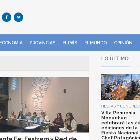
ECONOMÍA
PROVINCIAS
EL PAÍS
EL MUNDO
OPINIÓN
LO ÚLTIMO
FIESTAS Y CONGRES
Villa Pehuenia
Moquehue
celebrará las 2
ediciones de la
Fiesta Nacional
Chef Patagónic
anta Fe: Festram y Red de