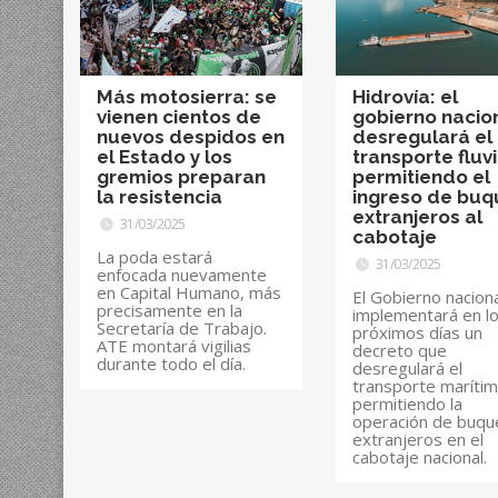
Más motosierra: se
Hidrovía: el
vienen cientos de
gobierno nacio
nuevos despidos en
desregulará el
el Estado y los
transporte fluvi
gremios preparan
permitiendo el
la resistencia
ingreso de buq
extranjeros al
31/03/2025
cabotaje
La poda estará
31/03/2025
enfocada nuevamente
en Capital Humano, más
El Gobierno nacion
precisamente en la
implementará en l
Secretaría de Trabajo.
próximos días un
ATE montará vigilias
decreto que
durante todo el día.
desregulará el
transporte marítim
permitiendo la
operación de buqu
extranjeros en el
cabotaje nacional.