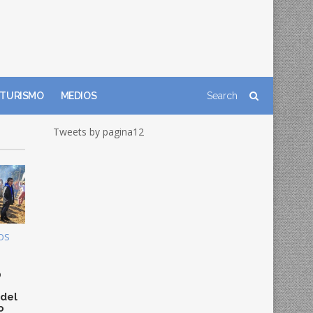
TURISMO
MEDIOS
Tweets by pagina12
OS
0
 del
o