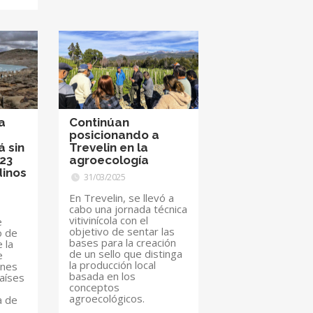
a
Continúan
posicionando a
á sin
Trevelin en la
23
agroecología
dinos
31/03/2025
En Trevelin, se llevó a
cabo una jornada técnica
vitivinícola con el
e
objetivo de sentar las
o de
bases para la creación
 la
de un sello que distinga
e
la producción local
ones
basada en los
aíses
conceptos
agroecológicos.
a de