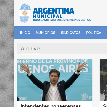
INICIO
MUNICIPIOS
SINDICATOS
POLÍTICA
Archive
Intendentes bonaerenses
S