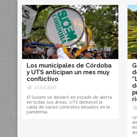
Los municipales de Córdoba
G
y UTS anticipan un mes muy
d
conflictivo
“
d
31/03/2025
p
El Suoem se declaró en estado de alerta
r
en todas sus áreas. UTS denunció la
caída de varios contratos iniciados en la
pandemia.
Un
am
in
au