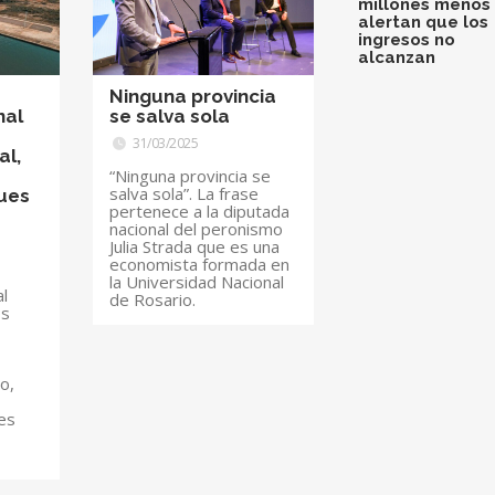
millones menos 
alertan que los
ingresos no
alcanzan
Ninguna provincia
nal
se salva sola
31/03/2025
al,
“Ninguna provincia se
salva sola”. La frase
ues
pertenece a la diputada
nacional del peronismo
Julia Strada que es una
economista formada en
la Universidad Nacional
al
de Rosario.
os
o,
es