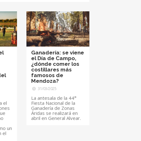
el
Ganadería: se viene
el Día de Campo,
¿dónde comer los
costillares más
del
famosos de
Mendoza?
31/03/2025
La antesala de la 44°
a el
Fiesta Nacional de la
iones
Ganadería de Zonas
que
Áridas se realizará en
mo
abril en General Alvear.
mo un
 el