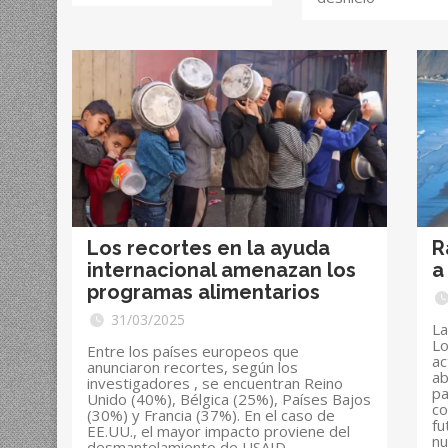
Los recortes en la ayuda
R
internacional amenazan los
a
programas alimentarios
31/03/2025
La
Lo
Entre los países europeos que
ac
anunciaron recortes, según los
ab
investigadores , se encuentran Reino
pa
Unido (40%), Bélgica (25%), Países Bajos
co
(30%) y Francia (37%). En el caso de
fu
EE.UU., el mayor impacto proviene del
nu
desmantelamiento de USAID