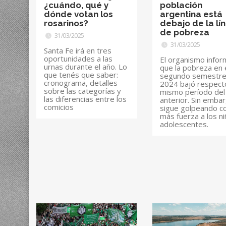
¿cuándo, qué y
población
dónde votan los
argentina está
rosarinos?
debajo de la lí
de pobreza
31/03/2025
31/03/2025
Santa Fe irá en tres
oportunidades a las
El organismo info
urnas durante el año. Lo
que la pobreza en 
que tenés que saber:
segundo semestre
cronograma, detalles
2024 bajó respecto
sobre las categorías y
mismo período del
las diferencias entre los
anterior. Sin emba
comicios
sigue golpeando c
más fuerza a los ni
adolescentes.