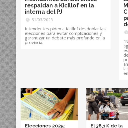
respaldan a Kicillof en la
M
interna del PJ
C
p
31/03/2025
d
Intendentes piden a Kicillof desdoblar las
elecciones para evitar complicaciones y
garantizar un debate más profundo en la
"N
provincia.
ag
es
de
pr
am
la
en
Elecciones 2025:
El 38,1% de la