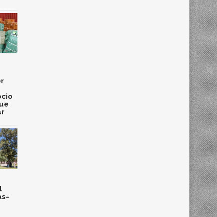
r
cio
que
ar
l
as-