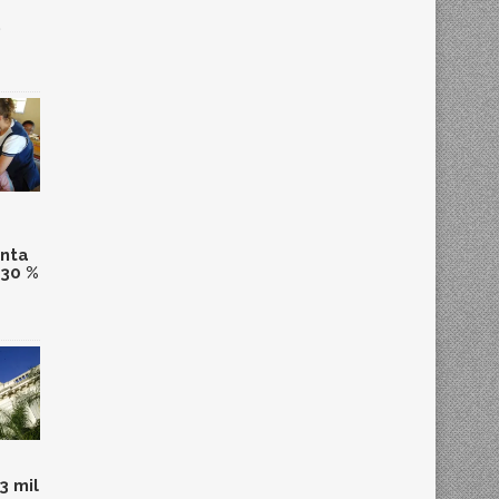
,
anta
 30 %
3 mil