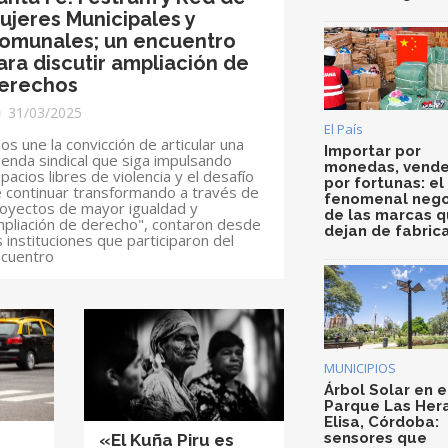
ujeres Municipales y
omunales; un encuentro
ara discutir ampliación de
erechos
31/03/2025
El País
os une la convicción de articular una
Importar por
enda sindical que siga impulsando
monedas, vende
pacios libres de violencia y el desafío
por fortunas: el
 continuar transformando a través de
fenomenal nego
oyectos de mayor igualdad y
de las marcas 
pliación de derecho", contaron desde
dejan de fabric
s instituciones que participaron del
cuentro
MUNICIPIOS
Árbol Solar en e
Parque Las Her
Elisa, Córdoba:
sensores que
«El Kuña Piru es