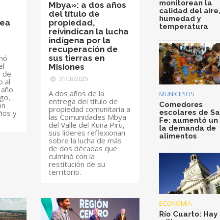
monitorean la
Mbya»: a dos años
calidad del aire
del título de
humedad y
nea
propiedad,
temperatura
reivindican la lucha
indígena por la
recuperación de
rmó
sus tierras en
el
Misiones
 de
31/03/2025
 al
 año
A dos años de la
MUNICIPIOS
rgo,
entrega del título de
Comedores
on
propiedad comunitaria a
escolares de S
ños y
las Comunidades Mbya
Fe: aumentó un
del Valle del Kuña Piru,
la demanda de
sus líderes reflexionan
alimentos
sobre la lucha de más
de dos décadas que
culminó con la
restitución de su
territorio.
ECONOMÍA
Río Cuarto: Hay 