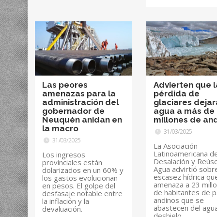
Las peores
Advierten que l
amenazas para la
pérdida de
administración del
glaciares dejar
gobernador de
agua a más de 
Neuquén anidan en
millones de an
la macro
31/03/2025
31/03/2025
La Asociación
Latinoamericana d
Los ingresos
Desalación y Reús
provinciales están
Agua advirtió sobre
dolarizados en un 60% y
escasez hídrica qu
los gastos evolucionan
amenaza a 23 mill
en pesos. El golpe del
de habitantes de p
desfasaje notable entre
andinos que se
la inflación y la
abastecen del agu
devaluación.
deshielo