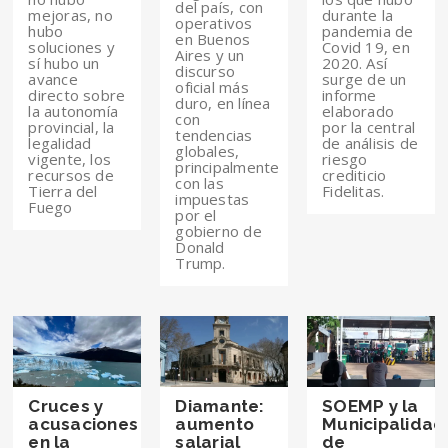
del país, con
mejoras, no
durante la
operativos
hubo
pandemia de
en Buenos
soluciones y
Covid 19, en
Aires y un
sí hubo un
2020. Así
discurso
avance
surge de un
oficial más
directo sobre
informe
duro, en línea
la autonomía
elaborado
con
provincial, la
por la central
tendencias
legalidad
de análisis de
globales,
vigente, los
riesgo
principalmente
recursos de
crediticio
con las
Tierra del
Fidelitas.
impuestas
Fuego
por el
gobierno de
Donald
Trump.
Cruces y
Diamante:
SOEMP y la
acusaciones
aumento
Municipalidad
en la
salarial
de