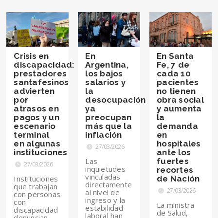
Crisis en
En
En Santa
discapacidad:
Argentina,
Fe, 7 de
prestadores
los bajos
cada 10
santafesinos
salarios y
pacientes
advierten
la
no tienen
por
desocupación
obra social
atrasos en
ya
y aumenta
pagos y un
preocupan
la
escenario
más que la
demanda
terminal
inflación
en
en algunas
hospitales
27/03/2026
instituciones
ante los
Las
fuertes
27/03/2026
inquietudes
recortes
vinculadas
Instituciones
de Nación
directamente
que trabajan
27/03/2026
al nivel de
con personas
ingreso y la
con
La ministra
estabilidad
discapacidad
de Salud,
laboral han
denuncian