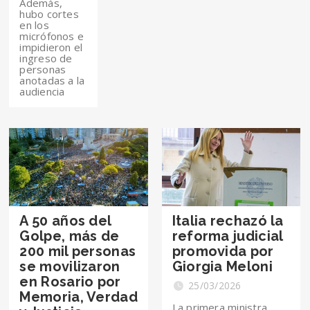
Además,
hubo cortes
en los
micrófonos e
impidieron el
ingreso de
personas
anotadas a la
audiencia
A 50 años del
Italia rechazó la
Golpe, más de
reforma judicial
200 mil personas
promovida por
se movilizaron
Giorgia Meloni
en Rosario por
25/03/2026
Memoria, Verdad
La primera ministra