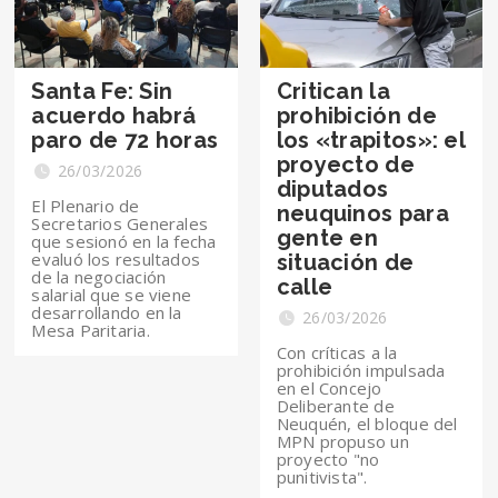
Santa Fe: Sin
Critican la
acuerdo habrá
prohibición de
paro de 72 horas
los «trapitos»: el
proyecto de
26/03/2026
diputados
El Plenario de
neuquinos para
Secretarios Generales
gente en
que sesionó en la fecha
evaluó los resultados
situación de
de la negociación
calle
salarial que se viene
desarrollando en la
26/03/2026
Mesa Paritaria.
Con críticas a la
prohibición impulsada
en el Concejo
Deliberante de
Neuquén, el bloque del
MPN propuso un
proyecto "no
punitivista".