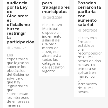
audiencia
para
Posadas
por la Ley
trabajadores
cerraron la
de
municipales
paritaria
Glaciares:
con
26/03/2026
el
aumento
oficialismo
El Ejecutivo
salarial
Municipal
busca
26/03/2026
dispuso un
restringir
incremento
la
El convenio
salarial del
firmado
participación
6% para
establece
marzo de
26/03/2026
una
2026, que
recomposición
Los
alcanzará a
de 65 mil
expositores
todas las
pesos en dos
que lograron
categorías
cuotas. La
superar los
del escalafón
primera se
obstáculos
vigente.
aplicará en
del Gobierno
marzo, con
advirtieron
un
que hay
incremento
legisladores
de 30 mil
que
pesos.
representan
los intereses
de empresas
mineras.