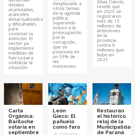
Silvia Ciancio,
desplazado a
deudas
reveló que
otros temas
acumuladas,
en 2025 se
de la agenda
aranceles
registraron
pública,
desactualizados
más de 13
superando
y dificultades
millones de
incluso a la
para
atenciones
preocupación
sostener la
en la
por la
atención. El
provincia
corrupción,
sector ya
contra 9
que se
implementa
millones que
posiciona en
medidas de
hubo en
un 33% de
fuerza para
2021
las
visibilizar la
menciones.
situación.
Carta
León
Restauran
Orgánica:
Gieco: El
el histórico
Bariloche
pañuelo
reloj de la
votaría en
como faro
Municipalidad
septiembre
de Paraná
27/03/2026