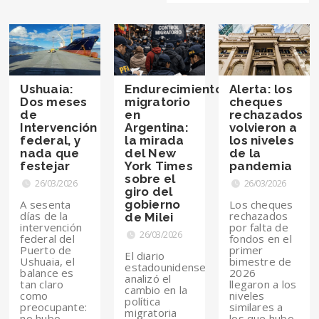
Ushuaia:
Endurecimiento
Alerta: los
Dos meses
migratorio
cheques
de
en
rechazados
Intervención
Argentina:
volvieron a
federal, y
la mirada
los niveles
nada que
del New
de la
festejar
York Times
pandemia
sobre el
26/03/2026
26/03/2026
giro del
A sesenta
gobierno
Los cheques
días de la
rechazados
de Milei
intervención
por falta de
26/03/2026
federal del
fondos en el
Puerto de
primer
El diario
Ushuaia, el
bimestre de
estadounidense
balance es
2026
analizó el
tan claro
llegaron a los
cambio en la
como
niveles
política
preocupante:
similares a
migratoria
no hubo
los que hubo