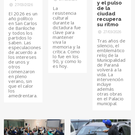
y el pulso
27/03/2026
La
de la
resistencia
El 2026 es un
ciudad
cultural
año político
recupera
durante la
en San Carlos
su ritmo
dictadura fue
de Bariloche
clave para
27/03/2026
y todos los
mantener
partidos lo
Tras años de
viva la
saben. Las
silencio, el
memoria y la
especulaciones
emblemático
crítica. Como
de acuerdo a
reloj de la
lo fue en los
los intereses
Municipalidad
90, y como lo
de unos y
de Paraná
es hoy.
otros
volverá a la
comenzaron
vida. La
en pleno
intervención
verano, sin
incluye
que el calor
además
los
otras obras
amedrentara.
en el Palacio
municipal.