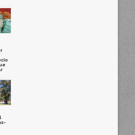
r
cio
que
ar
l
as-