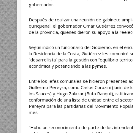
gobernador.
Después de realizar una reunión de gabinete ampl
quinquenal, el gobernador Omar Gutiérrez convocó a
de la provincia, quienes dieron su apoyo a la reele
Según indicó un funcionario del Gobierno, en el enc
la Residencia de la Costa, Gutiérrez les comunicó s
“desarrollista” para la gestión con “equilibrio territo
económica y potenciando a las pymes.
Entre los jefes comunales se hicieron presentes a
Guillermo Pereyra, como Carlos Corazini (Junín de 
los Sauces) y Hugo Zalazar (Buta Ranquil), ratifica
conformación de una lista de unidad entre el sector A
Pereyra para las partidarias del Movimiento Popul
mes.
“Hubo un reconocimiento de parte de los intenden