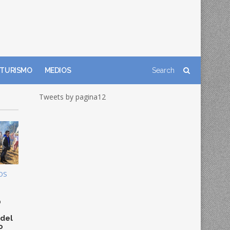
TURISMO
MEDIOS
Tweets by pagina12
OS
0
 del
o