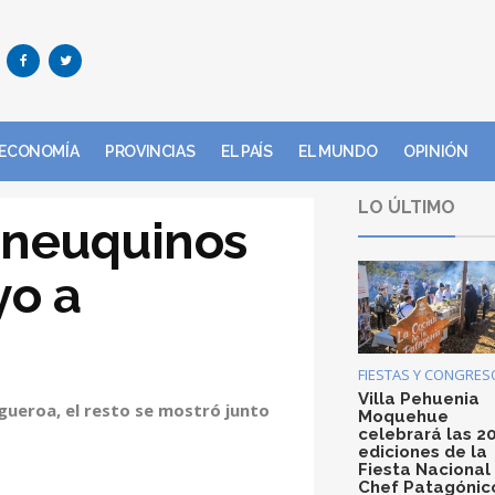
ECONOMÍA
PROVINCIAS
EL PAÍS
EL MUNDO
OPINIÓN
LO ÚLTIMO
 neuquinos
yo a
FIESTAS Y CONGRES
Villa Pehuenia
gueroa, el resto se mostró junto
Moquehue
celebrará las 2
ediciones de la
Fiesta Nacional
Chef Patagónic