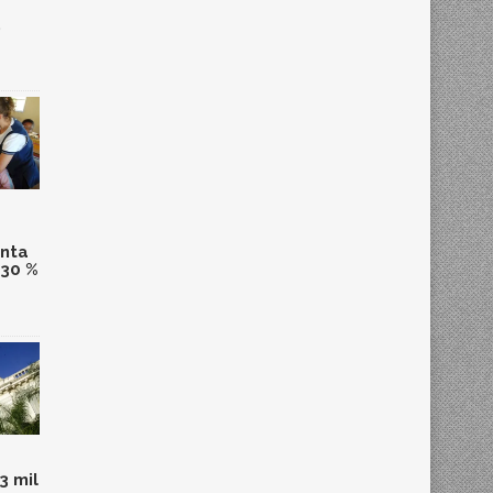
,
anta
 30 %
3 mil