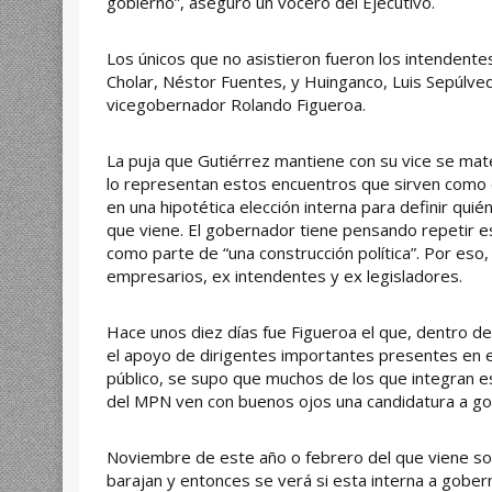
gobierno”, aseguró un vocero del Ejecutivo.
Los únicos que no asistieron fueron los intendente
Cholar, Néstor Fuentes, y Huinganco, Luis Sepúlved
vicegobernador Rolando Figueroa.
La puja que Gutiérrez mantiene con su vice se mater
lo representan estos encuentros que sirven como
en una hipotética elección interna para definir qui
que viene. El gobernador tiene pensando repetir e
como parte de “una construcción política”. Por eso,
empresarios, ex intendentes y ex legisladores.
Hace unos diez días fue Figueroa el que, dentro de
el apoyo de dirigentes importantes presentes en e
público, se supo que muchos de los que integran es
del MPN ven con buenos ojos una candidatura a gob
Noviembre de este año o febrero del que viene son
barajan y entonces se verá si esta interna a gober