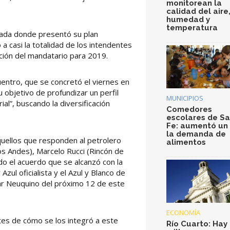
monitorean la
calidad del aire
humedad y
temperatura
iada donde presentó su plan
 casi la totalidad de los intendentes
cción del mandatario para 2019.
uentro, que se concretó el viernes en
u objetivo de profundizar un perfil
MUNICIPIOS
rial”, buscando la diversificación
Comedores
escolares de S
Fe: aumentó un
la demanda de
quellos que responden al petrolero
alimentos
los Andes), Marcelo Rucci (Rincón de
ndo el acuerdo que se alcanzó con la
zul oficialista y el Azul y Blanco de
ar Neuquino del próximo 12 de este
ECONOMÍA
tes de cómo se los integró a este
Río Cuarto: Hay 