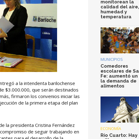
monitorean la
calidad del aire
humedad y
temperatura
MUNICIPIOS
Comedores
escolares de S
Fe: aumentó un
la demanda de
entregó a la intendenta barilochense
alimentos
de $3.000.000, que serán destinados
s, firmaron los convenios iniciar las
jecución de la primera etapa del plan
 de la presidenta Cristina Fernández
ECONOMÍA
el compromiso de seguir trabajando en
Río Cuarto: Hay 
antes para el desarrollo de la