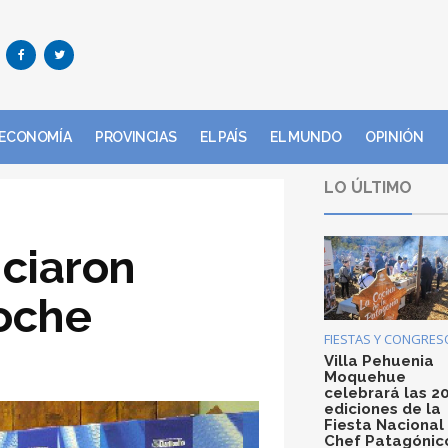
ECONOMÍA
PROVINCIAS
EL PAÍS
EL MUNDO
OPINIÓN
LO ÚLTIMO
ciaron
loche
FIESTAS Y CONGRES
Villa Pehuenia
Moquehue
celebrará las 2
ediciones de la
Fiesta Nacional
Chef Patagónic