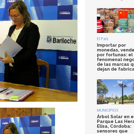
El País
Importar por
monedas, vende
por fortunas: el
fenomenal nego
de las marcas 
dejan de fabric
MUNICIPIOS
Árbol Solar en e
Parque Las Her
Elisa, Córdoba:
sensores que