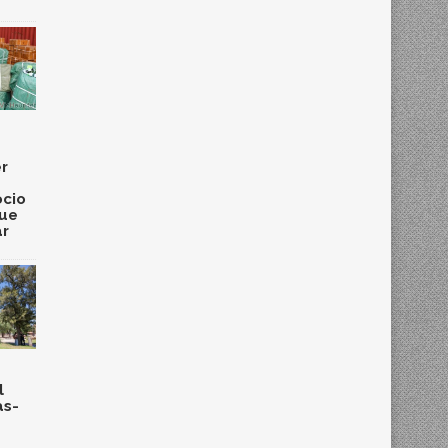
r
cio
que
ar
l
as-