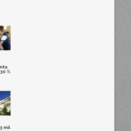
,
anta
 30 %
3 mil