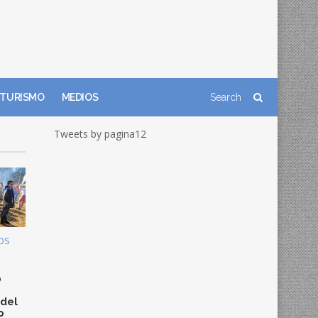
TURISMO
MEDIOS
Tweets by pagina12
OS
0
 del
o