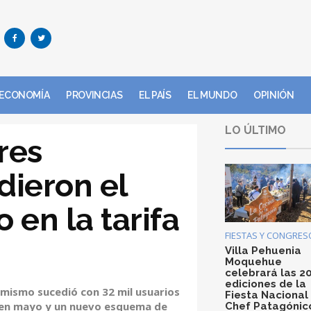
ECONOMÍA
PROVINCIAS
EL PAÍS
EL MUNDO
OPINIÓN
LO ÚLTIMO
res
ieron el
 en la tarifa
FIESTAS Y CONGRES
Villa Pehuenia
Moquehue
celebrará las 2
ediciones de la
o mismo sucedió con 32 mil usuarios
Fiesta Nacional
s en mayo y un nuevo esquema de
Chef Patagónic