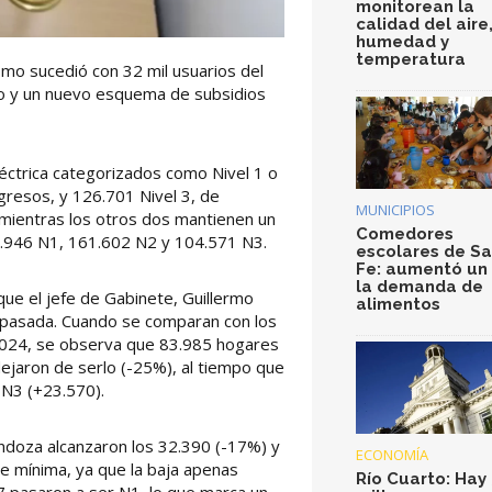
monitorean la
calidad del aire
humedad y
temperatura
smo sucedió con 32 mil usuarios del
yo y un nuevo esquema de subsidios
éctrica categorizados como Nivel 1 o
ngresos, y 126.701 Nivel 3, de
MUNICIPIOS
 mientras los otros dos mantienen un
Comedores
158.946 N1, 161.602 N2 y 104.571 N3.
escolares de S
Fe: aumentó un
la demanda de
que el jefe de Gabinete, Guillermo
alimentos
 pasada. Cuando se comparan con los
 2024, se observa que 83.985 hogares
 dejaron de serlo (-25%), al tiempo que
N3 (+23.570).
ndoza alcanzaron los 32.390 (-17%) y
ECONOMÍA
ue mínima, ya que la baja apenas
Río Cuarto: Hay 