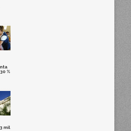
,
anta
 30 %
3 mil