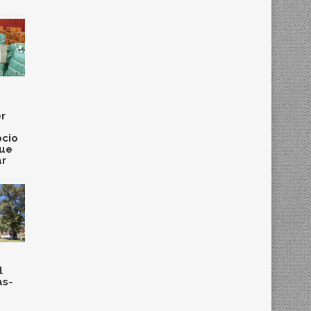
r
cio
que
ar
l
as-