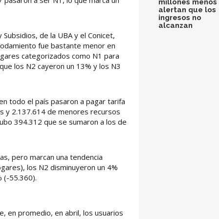
7 pasaron a ser N1, lo que marca un
millones menos 
alertan que los
ingresos no
alcanzan
 Subsidios, de la UBA y el Conicet,
omodamiento fue bastante menor en
 hogares categorizados como N1 para
o que los N2 cayeron un 13% y los N3
en todo el país pasaron a pagar tarifa
ses y 2.137.614 de menores recursos
ubo 394.312 que se sumaron a los de
ivas, pero marcan una tendencia
ogares), los N2 disminuyeron un 4%
 (-55.360).
, en promedio, en abril, los usuarios