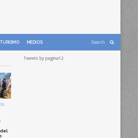
TURISMO
MEDIOS
Tweets by pagina12
OS
0
 del
o