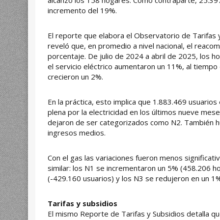
alcanzó los 158 hogares. Como contraparte, 25.39
incremento del 19%.
El reporte que elabora el Observatorio de Tarifas y
reveló que, en promedio a nivel nacional, el reac
porcentaje. De julio de 2024 a abril de 2025, los
el servicio eléctrico aumentaron un 11%, al tiemp
crecieron un 2%.
En la práctica, esto implica que 1.883.469 usuarios 
plena por la electricidad en los últimos nueve me
dejaron de ser categorizados como N2. También h
ingresos medios.
Con el gas las variaciones fueron menos significat
similar: los N1 se incrementaron un 5% (458.206 h
(-429.160 usuarios) y los N3 se redujeron en un 1%
Tarifas y subsidios
El mismo Reporte de Tarifas y Subsidios detalla que