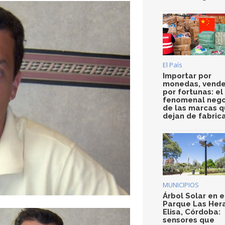
El País
Importar por
monedas, vende
por fortunas: el
fenomenal nego
de las marcas 
dejan de fabric
MUNICIPIOS
Árbol Solar en e
Parque Las Her
Elisa, Córdoba:
sensores que