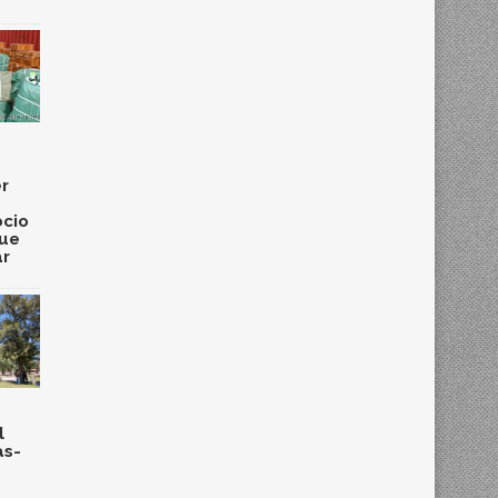
r
cio
que
ar
l
as-