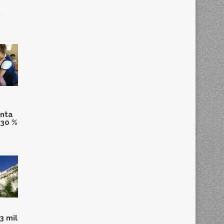
,
anta
 30 %
3 mil