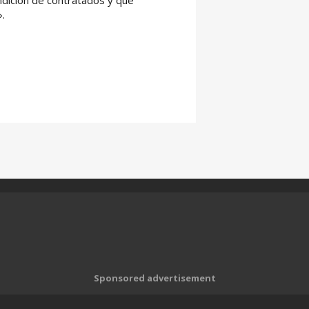
ndición de contratados y que
».
Sponsored advertisement