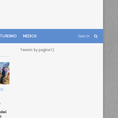
TURISMO
MEDIOS
Tweets by pagina12
OS
0
 del
o