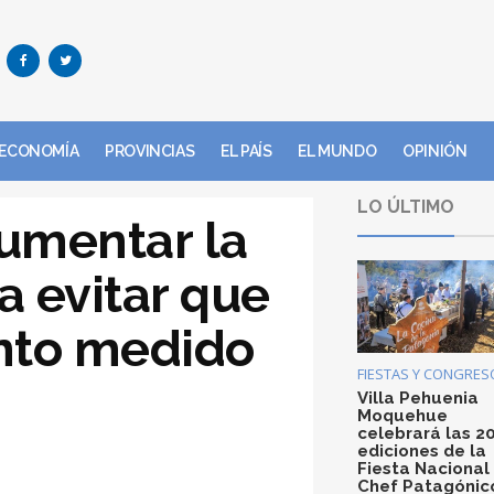
ECONOMÍA
PROVINCIAS
EL PAÍS
EL MUNDO
OPINIÓN
LO ÚLTIMO
umentar la
a evitar que
nto medido
FIESTAS Y CONGRES
Villa Pehuenia
Moquehue
celebrará las 2
ediciones de la
Fiesta Nacional
Chef Patagónic