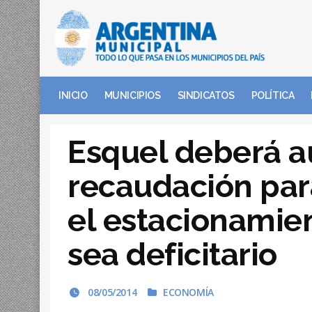
INICIO
MUNICIPIOS
SINDICATOS
POLÍTICA
Esquel deberá a
recaudación par
el estacionamie
sea deficitario
08/05/2014
ECONOMÍA