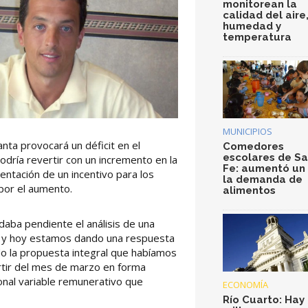
monitorean la
calidad del aire
humedad y
temperatura
MUNICIPIOS
nta provocará un déficit en el
Comedores
escolares de S
dría revertir con un incremento en la
Fe: aumentó un
entación de un incentivo para los
la demanda de
por el aumento.
alimentos
aba pendiente el análisis de una
s y hoy estamos dando una respuesta
do la propuesta integral que habíamos
rtir del mes de marzo en forma
onal variable remunerativo que
ECONOMÍA
Río Cuarto: Hay 