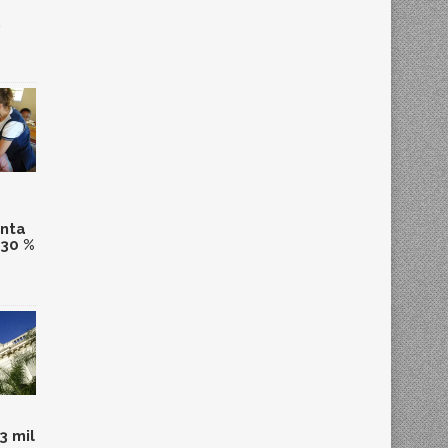
,
anta
 30 %
3 mil