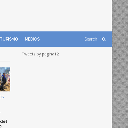
TURISMO
MEDIOS
Tweets by pagina12
OS
0
 del
o