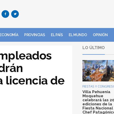
ECONOMÍA
PROVINCIAS
EL PAÍS
EL MUNDO
OPINIÓN
LO ÚLTIMO
empleados
drán
 licencia de
FIESTAS Y CONGRES
Villa Pehuenia
Moquehue
celebrará las 2
ediciones de la
Fiesta Nacional
Chef Patagónic