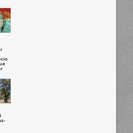
r
cio
que
ar
l
as-