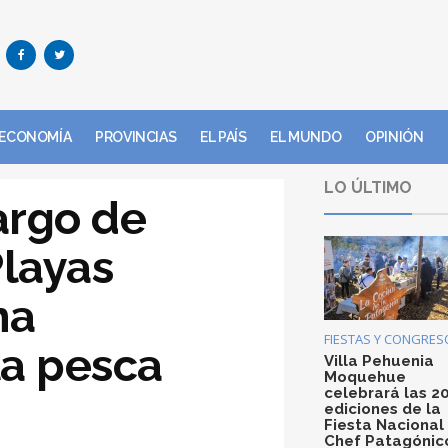
ECONOMÍA
PROVINCIAS
EL PAÍS
EL MUNDO
OPINIÓN
LO ÚLTIMO
argo de
layas
na
FIESTAS Y CONGRES
la pesca
Villa Pehuenia
Moquehue
celebrará las 2
ediciones de la
Fiesta Nacional
Chef Patagónic