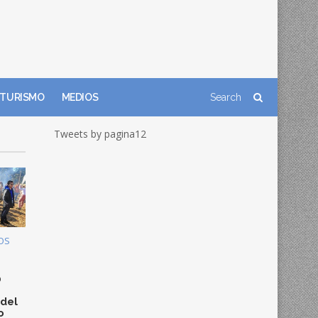
TURISMO
MEDIOS
Tweets by pagina12
OS
0
 del
o