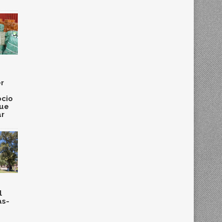
r
cio
que
ar
l
as-