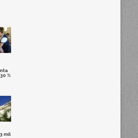
,
anta
 30 %
3 mil