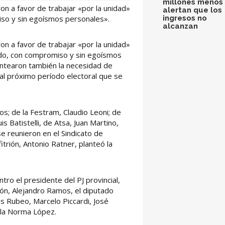
millones menos 
n a favor de trabajar «por la unidad»
alertan que los
ingresos no
miso y sin egoísmos personales».
alcanzan
n a favor de trabajar «por la unidad»
enido, con compromiso y sin egoísmos
lantearon también la necesidad de
al próximo período electoral que se
s; de la Festram, Claudio Leoni; de
 Batistelli, de Atsa, Juan Martino,
e reunieron en el Sindicato de
trión, Antonio Ratner, planteó la
.
ro el presidente del PJ provincial,
ión, Alejandro Ramos, el diputado
is Rubeo, Marcelo Piccardi, José
ala Norma López.