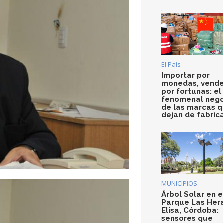
El País
Importar por
monedas, vende
por fortunas: el
fenomenal nego
de las marcas 
dejan de fabric
MUNICIPIOS
Árbol Solar en e
Parque Las Her
Elisa, Córdoba:
sensores que