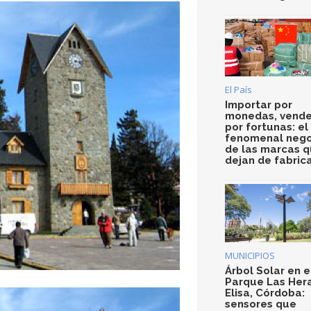
El País
Importar por
monedas, vende
por fortunas: el
fenomenal nego
de las marcas 
dejan de fabric
MUNICIPIOS
Árbol Solar en e
Parque Las Her
Elisa, Córdoba:
sensores que