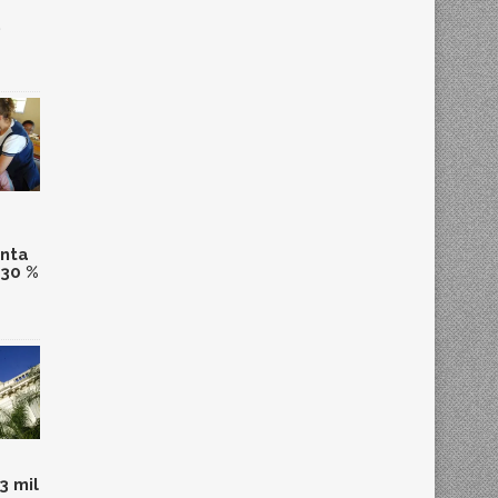
,
anta
 30 %
3 mil