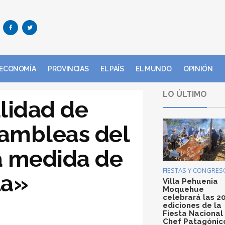
ECONOMÍA
PROVINCIAS
EL PAÍS
EL MUNDO
OPINIÓN
LO ÚLTIMO
lidad de
sambleas del
 medida de
FIESTAS Y CONGRES
ta»
Villa Pehuenia
Moquehue
celebrará las 2
ediciones de la
Fiesta Nacional
Chef Patagónic