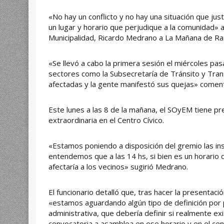
«No hay un conflicto y no hay una situación que jus
un lugar y horario que perjudique a la comunidad» 
Municipalidad, Ricardo Medrano a La Mañana de Rad
«Se llevó a cabo la primera sesión el miércoles pas
sectores como la Subsecretaría de Tránsito y Tran
afectadas y la gente manifestó sus quejas» comen
Este lunes a las 8 de la mañana, el SOyEM tiene pr
extraordinaria en el Centro Cívico.
«Estamos poniendo a disposición del gremio las inst
entendemos que a las 14 hs, si bien es un horario d
afectaría a los vecinos» sugirió Medrano.
El funcionario detalló que, tras hacer la presentaci
«estamos aguardando algún tipo de definición por p
administrativa, que debería definir si realmente ex
convocatoria a asamblea en ese horario y en el cent