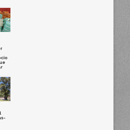
r
cio
que
ar
l
as-