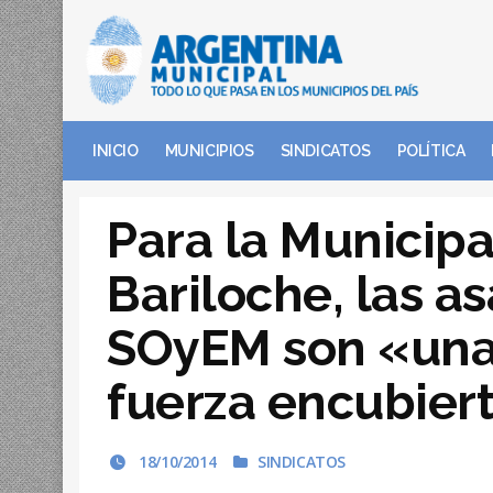
INICIO
MUNICIPIOS
SINDICATOS
POLÍTICA
Para la Municipa
Bariloche, las a
SOyEM son «una
fuerza encubier
18/10/2014
SINDICATOS