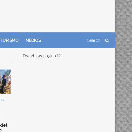
TURISMO
MEDIOS
Tweets by pagina12
OS
0
 del
o