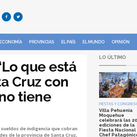
ECONOMÍA
PROVINCIAS
EL PAÍS
EL MUNDO
OPINIÓN
LO ÚLTIMO
“Lo que está
a Cruz con
no tiene
FIESTAS Y CONGRES
Villa Pehuenia
Moquehue
celebrará las 2
ediciones de la
s sueldos de indigencia que cobran
Fiesta Nacional
des de la provincia de Santa Cruz,
Chef Patagónic