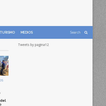
TURISMO
MEDIOS
Tweets by pagina12
OS
0
 del
o