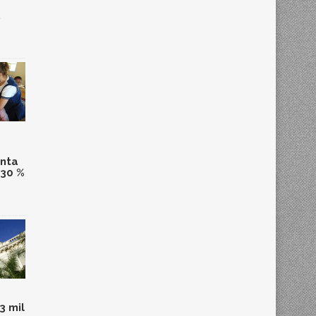
,
anta
 30 %
3 mil