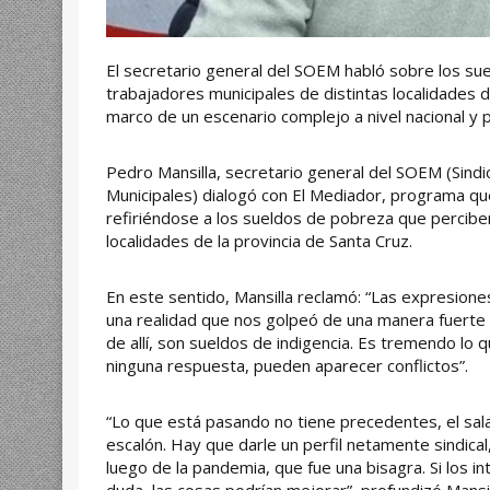
El secretario general del SOEM habló sobre los su
trabajadores municipales de distintas localidades de
marco de un escenario complejo a nivel nacional y pr
Pedro Mansilla, secretario general del SOEM (Sin
Municipales) dialogó con El Mediador, programa q
refiriéndose a los sueldos de pobreza que perciben
localidades de la provincia de Santa Cruz.
En este sentido, Mansilla reclamó: “Las expresion
una realidad que nos golpeó de una manera fuerte 
de allí, son sueldos de indigencia. Es tremendo lo q
ninguna respuesta, pueden aparecer conflictos”.
“Lo que está pasando no tiene precedentes, el sala
escalón. Hay que darle un perfil netamente sindical
luego de la pandemia, que fue una bisagra. Si los i