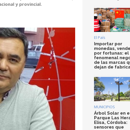
cional y provincial.
El País
Importar por
monedas, vende
por fortunas: el
fenomenal nego
de las marcas 
dejan de fabric
MUNICIPIOS
Árbol Solar en e
Parque Las Her
Elisa, Córdoba:
sensores que