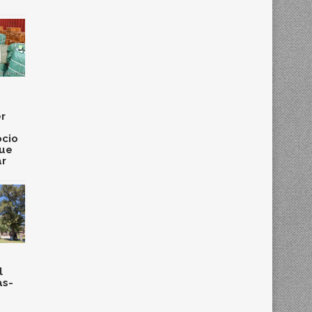
r
cio
que
ar
l
as-