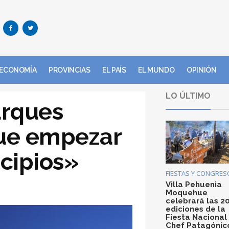
ECONOMÍA
PROVINCIAS
EL PAÍS
EL MUNDO
OPINIÓN
LO ÚLTIMO
arques
que empezar
icipios»
FIESTAS Y CONGRES
Villa Pehuenia
Moquehue
celebrará las 2
ediciones de la
Fiesta Nacional
Chef Patagónic