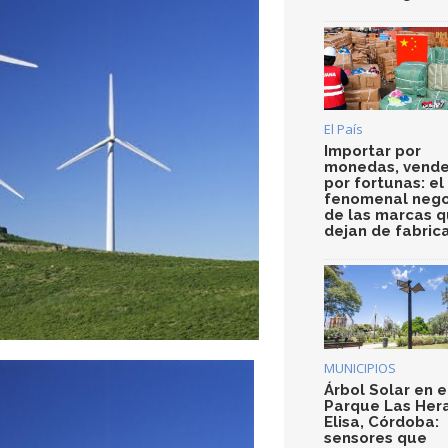
El País
Importar por
monedas, vende
por fortunas: el
fenomenal nego
de las marcas 
dejan de fabric
MUNICIPIOS
Árbol Solar en e
Parque Las Her
Elisa, Córdoba:
sensores que