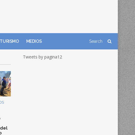
TURISMO
MEDIOS
Tweets by pagina12
OS
0
 del
o