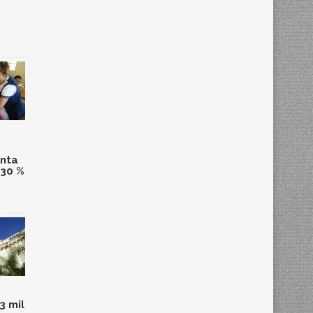
,
anta
 30 %
3 mil