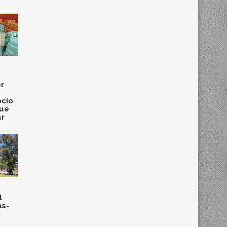
r
cio
que
ar
l
as-