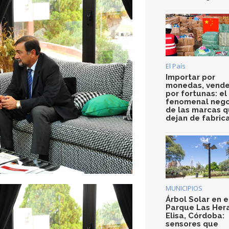
El País
Importar por
monedas, vende
por fortunas: el
fenomenal nego
de las marcas 
dejan de fabric
MUNICIPIOS
Árbol Solar en e
Parque Las Her
Elisa, Córdoba:
sensores que