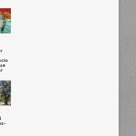
r
cio
que
ar
l
as-