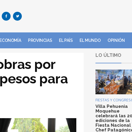
ECONOMÍA
PROVINCIAS
EL PAÍS
EL MUNDO
OPINIÓN
LO ÚLTIMO
obras por
 pesos para
FIESTAS Y CONGRES
Villa Pehuenia
Moquehue
celebrará las 2
ediciones de la
Fiesta Nacional
Chef Patagónic