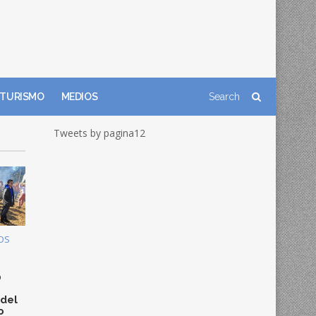
TURISMO
MEDIOS
Tweets by pagina12
OS
0
 del
o