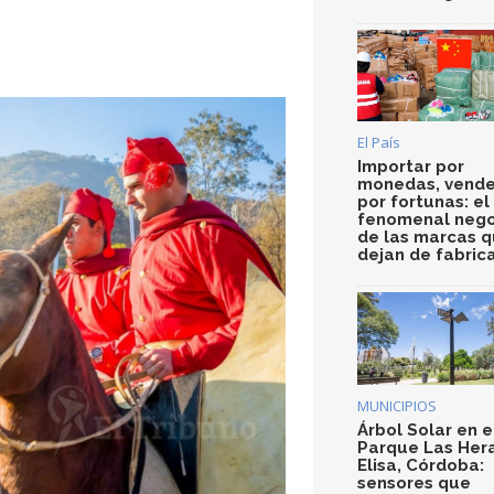
El País
Importar por
monedas, vende
por fortunas: el
fenomenal nego
de las marcas 
dejan de fabric
MUNICIPIOS
Árbol Solar en e
Parque Las Her
Elisa, Córdoba:
sensores que