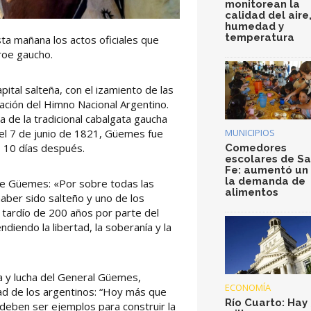
monitorean la
calidad del aire
humedad y
temperatura
ta mañana los actos oficiales que
roe gaucho.
ital salteña, con el izamiento de las
ación del Himno Nacional Argentino.
 de la tradicional cabalgata gaucha
MUNICIPIOS
el 7 de junio de 1821, Güemes fue
 10 días después.
Comedores
escolares de S
Fe: aumentó un
la demanda de
 de Güemes: «Por sobre todas las
alimentos
aber sido salteño y uno de los
 tardío de 200 años por parte del
iendo la libertad, la soberanía y la
a y lucha del General Güemes,
ECONOMÍA
dad de los argentinos: “Hoy más que
Río Cuarto: Hay 
deben ser ejemplos para construir la