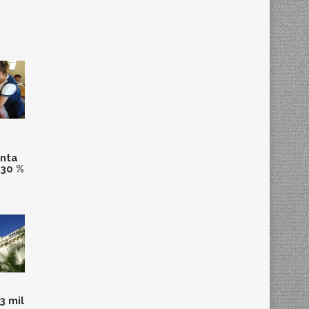
,
anta
 30 %
3 mil