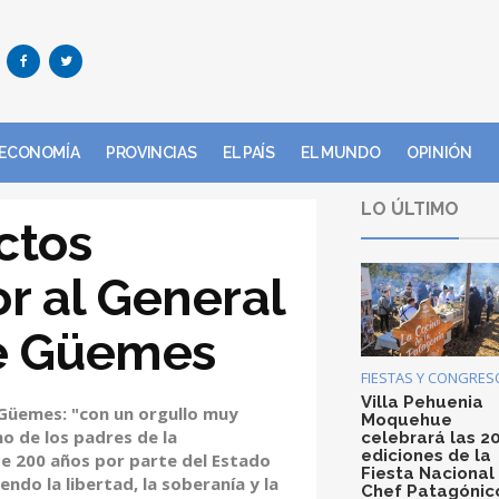
ECONOMÍA
PROVINCIAS
EL PAÍS
EL MUNDO
OPINIÓN
LO ÚLTIMO
actos
or al General
de Güemes
FIESTAS Y CONGRES
Villa Pehuenia
e Güemes: "con un orgullo muy
Moquehue
o de los padres de la
celebrará las 2
ediciones de la
de 200 años por parte del Estado
Fiesta Nacional
ndo la libertad, la soberanía y la
Chef Patagónic