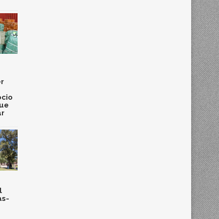
r
cio
que
ar
l
as-