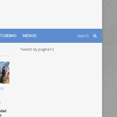
TURISMO
MEDIOS
Tweets by pagina12
OS
0
 del
o