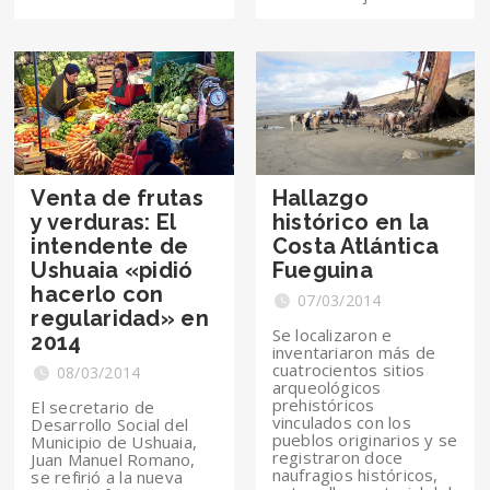
Venta de frutas
Hallazgo
y verduras: El
histórico en la
intendente de
Costa Atlántica
Ushuaia «pidió
Fueguina
hacerlo con
07/03/2014
regularidad» en
Se localizaron e
2014
inventariaron más de
cuatrocientos sitios
08/03/2014
arqueológicos
prehistóricos
El secretario de
vinculados con los
Desarrollo Social del
pueblos originarios y se
Municipio de Ushuaia,
registraron doce
Juan Manuel Romano,
naufragios históricos,
se refirió a la nueva