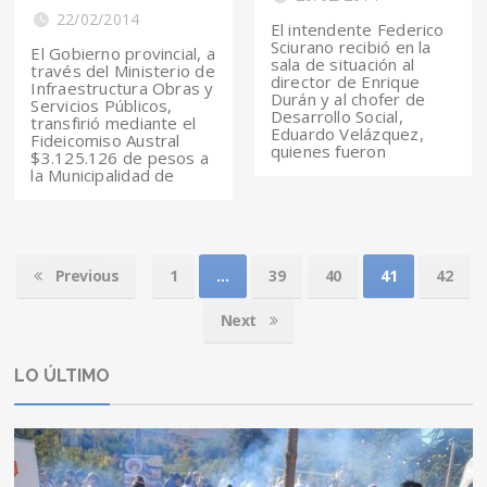
22/02/2014
El intendente Federico
Sciurano recibió en la
El Gobierno provincial, a
sala de situación al
través del Ministerio de
director de Enrique
Infraestructura Obras y
Durán y al chofer de
Servicios Públicos,
Desarrollo Social,
transfirió mediante el
Eduardo Velázquez,
Fideicomiso Austral
quienes fueron
$3.125.126 de pesos a
la Municipalidad de
Previous
1
…
39
40
41
42
Next
LO ÚLTIMO