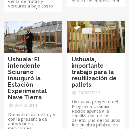
entre ellos material del
venta de frutas y
verduras a bajo costo
Ushuaia: El
Ushuaia,
intendente
importante
Sciurano
trabajo para la
inauguró la
reutilización de
Estación
pallets
Experimental
26/02/2014
Nave Tierra
Un nuevo proyecto del
28/02/2014
Programa Ushuaia
Recicla apunta a la
Durante el día de hoy y
reutilización de los
con la presencia de
pallets. Uno de los usos
autoridades
fue en obra pública, en
municipales,