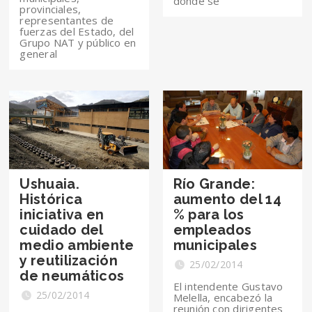
donde se
provinciales,
representantes de
fuerzas del Estado, del
Grupo NAT y público en
general
Ushuaia.
Río Grande:
Histórica
aumento del 14
iniciativa en
% para los
cuidado del
empleados
medio ambiente
municipales
y reutilización
25/02/2014
de neumáticos
El intendente Gustavo
25/02/2014
Melella, encabezó la
reunión con dirigentes