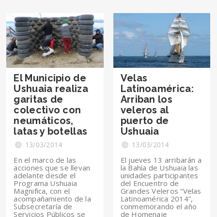
El Municipio de
Velas
Ushuaia realiza
Latinoamérica:
garitas de
Arriban los
colectivo con
veleros al
neumáticos,
puerto de
latas y botellas
Ushuaia
13/03/2014
13/03/2014
En el marco de las
El jueves 13 arribarán a
acciones que se llevan
la Bahía de Ushuaia las
adelante desde el
unidades participantes
Programa Ushuaia
del Encuentro de
Magnifica, con el
Grandes Veleros “Velas
acompañamiento de la
Latinoamérica 2014”,
Subsecretaría de
conmemorando el año
Servicios Públicos se
de Homenaje