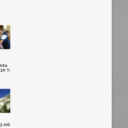
,
anta
 30 %
3 mil