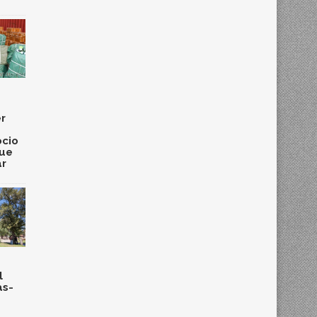
r
cio
que
ar
l
as-