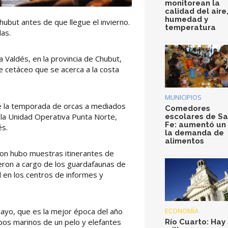
monitorean la
calidad del aire
humedad y
hubut antes de que llegue el invierno.
temperatura
las.
 Valdés, en la provincia de Chubut,
te cetáceo que se acerca a la costa
MUNICIPIOS
 de la temporada de orcas a mediados
Comedores
 la Unidad Operativa Punta Norte,
escolares de S
Fe: aumentó un
és.
la demanda de
alimentos
aron hubo muestras itinerantes de
ieron a cargo de los guardafaunas de
l en los centros de informes y
ECONOMÍA
mayo, que es la mejor época del año
lobos marinos de un pelo y elefantes
Río Cuarto: Hay 