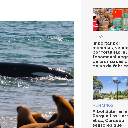
El País
Importar por
monedas, vende
por fortunas: el
fenomenal nego
de las marcas 
dejan de fabric
MUNICIPIOS
Árbol Solar en e
Parque Las Her
Elisa, Córdoba:
sensores que