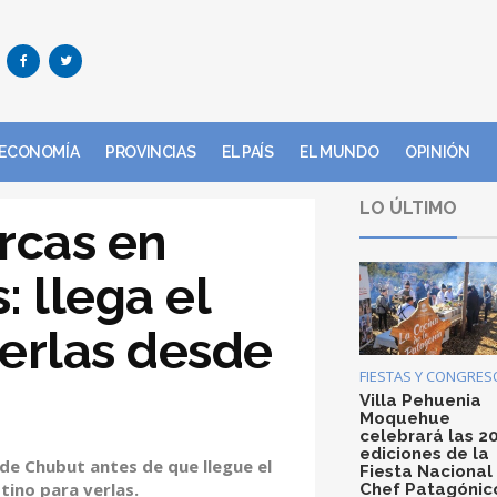
ECONOMÍA
PROVINCIAS
EL PAÍS
EL MUNDO
OPINIÓN
LO ÚLTIMO
rcas en
: llega el
erlas desde
FIESTAS Y CONGRES
Villa Pehuenia
Moquehue
celebrará las 2
ediciones de la
 de Chubut antes de que llegue el
Fiesta Nacional
stino para verlas.
Chef Patagónic