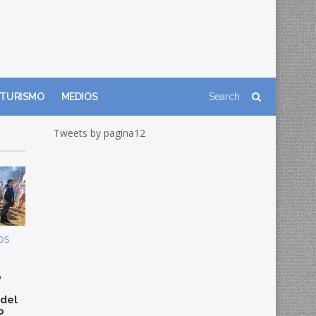
TURISMO
MEDIOS
Tweets by pagina12
OS
0
 del
o