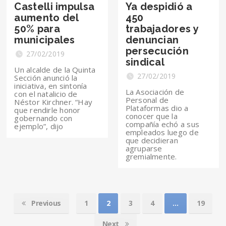
Castelli impulsa
Ya despidió a
aumento del
450
50% para
trabajadores y
municipales
denuncian
persecución
27/02/2019
sindical
Un alcalde de la Quinta
27/02/2019
Sección anunció la
iniciativa, en sintonía
La Asociación de
con el natalicio de
Personal de
Néstor Kirchner. “Hay
Plataformas dio a
que rendirle honor
conocer que la
gobernando con
compañía echó a sus
ejemplo”, dijo
empleados luego de
que decidieran
agruparse
gremialmente.
Previous
1
2
3
4
…
19
Next