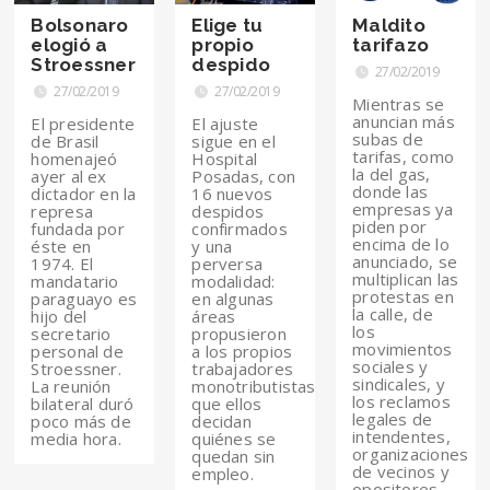
Bolsonaro
Elige tu
Maldito
elogió a
propio
tarifazo
Stroessner
despido
27/02/2019
27/02/2019
27/02/2019
Mientras se
anuncian más
El presidente
El ajuste
subas de
de Brasil
sigue en el
tarifas, como
homenajeó
Hospital
la del gas,
ayer al ex
Posadas, con
donde las
dictador en la
16 nuevos
empresas ya
represa
despidos
piden por
fundada por
confirmados
encima de lo
éste en
y una
anunciado, se
1974. El
perversa
multiplican las
mandatario
modalidad:
protestas en
paraguayo es
en algunas
la calle, de
hijo del
áreas
los
secretario
propusieron
movimientos
personal de
a los propios
sociales y
Stroessner.
trabajadores
sindicales, y
La reunión
monotributistas
los reclamos
bilateral duró
que ellos
legales de
poco más de
decidan
intendentes,
media hora.
quiénes se
organizaciones
quedan sin
de vecinos y
empleo.
opositores