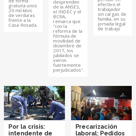
de forma
desprenden
efectivo el
gratuita unos
de la ANSES,
trabajador
20 mil kilos
el INDEC y el
sin cargas de
de verduras
BCRA,
familia, en su
frente a la
remarca que
jornada legal
Casa Rosada.
“con la
de trabajo
reforma de la
fórmula de
movilidad de
diciembre de
2017, los
jubilados se
vieron
fuertemente
perjudicados".
Por la crisis:
Precarización
intendente de
laboral: Pedidos