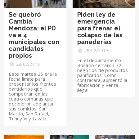
Se quebró
Piden ley de
Cambia
emergencia
Mendoza: el PD
para frenar el
va a 4
colapso de las
municipales con
panaderías
candidatos
28/02/2019
propios
En el departamento
28/02/2019
Rosario cerraron 72
negocios de productos
Este martes 25 era la
panificados. Como
fecha límite para
contracara, aumentó la
presentar los frentes
fabricación y venta
partidarios que
ilegal
competirán en las
cuatro comunas que
decidieron adelantar
sus comicios: San
Martín, San Rafael,
Tunuyán y Lavalle.