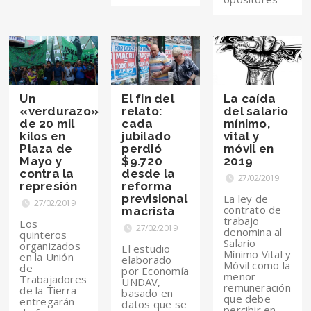
Un
El fin del
La caída
«verdurazo»
relato:
del salario
de 20 mil
cada
mínimo,
kilos en
jubilado
vital y
Plaza de
perdió
móvil en
Mayo y
$9.720
2019
contra la
desde la
27/02/2019
represión
reforma
previsional
La ley de
27/02/2019
contrato de
macrista
trabajo
Los
27/02/2019
denomina al
quinteros
Salario
organizados
El estudio
Mínimo Vital y
en la Unión
elaborado
Móvil como la
de
por Economía
menor
Trabajadores
UNDAV,
remuneración
de la Tierra
basado en
que debe
entregarán
datos que se
percibir en