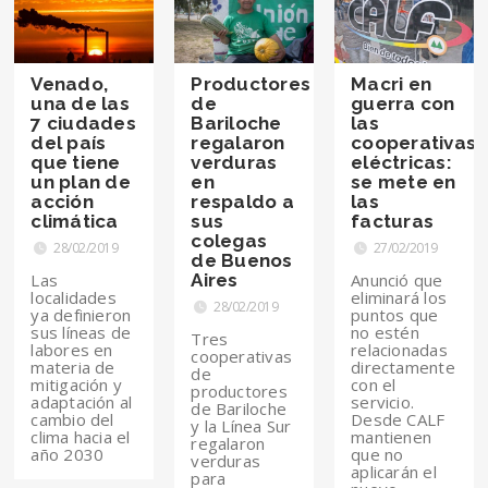
Venado,
Productores
Macri en
una de las
de
guerra con
7 ciudades
Bariloche
las
del país
regalaron
cooperativas
que tiene
verduras
eléctricas:
un plan de
en
se mete en
acción
respaldo a
las
climática
sus
facturas
colegas
28/02/2019
27/02/2019
de Buenos
Las
Aires
Anunció que
localidades
eliminará los
28/02/2019
ya definieron
puntos que
sus líneas de
no estén
Tres
labores en
relacionadas
cooperativas
materia de
directamente
de
mitigación y
con el
productores
adaptación al
servicio.
de Bariloche
cambio del
Desde CALF
y la Línea Sur
clima hacia el
mantienen
regalaron
año 2030
que no
verduras
aplicarán el
para