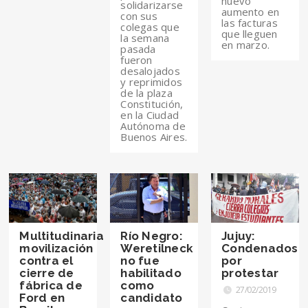
nuevo
solidarizarse
aumento en
con sus
las facturas
colegas que
que lleguen
la semana
en marzo.
pasada
fueron
desalojados
y reprimidos
de la plaza
Constitución,
en la Ciudad
Autónoma de
Buenos Aires.
Multitudinaria
Río Negro:
Jujuy:
movilización
Weretilneck
Condenados
contra el
no fue
por
cierre de
habilitado
protestar
fábrica de
como
27/02/2019
Ford en
candidato