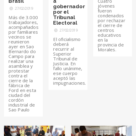
Brasil
a
Cuatro
jóvenes
gobernador
27/02/2019
fueron
por el
condenados
Más de 3.000
Tribunal
por rechazar
trabajadores,
Electoral
el cierre de
acompañados
centros
27/02/2019
por familiares
educativos
vecinos se
El oficialismo
en la
reunieron
deberá
provincia de
ayer en Sao
recurrir al
Morales.
Bernardo do
Superior
Campo para
Tribunal de
realizar una
Justicia. En
asamblea y
fallo unánime,
protestar
ese cuerpo
contra el
aceptó las
cierre de la
impugnaciones.
fábrica de
Ford en esta
ciudad del
cordón
industrial de
Sao Paulo