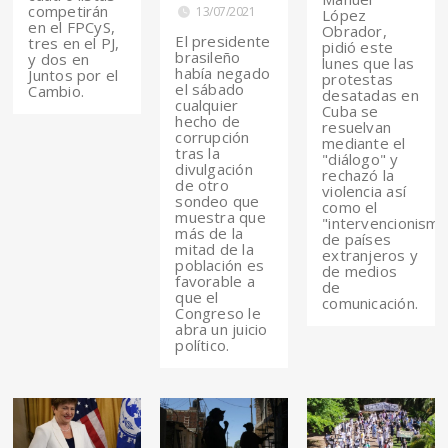
competirán
13/07/2021
López
en el FPCyS,
Obrador,
El presidente
tres en el PJ,
pidió este
brasileño
y dos en
lunes que las
había negado
Juntos por el
protestas
el sábado
Cambio.
desatadas en
cualquier
Cuba se
hecho de
resuelvan
corrupción
mediante el
tras la
"diálogo" y
divulgación
rechazó la
de otro
violencia así
sondeo que
como el
muestra que
"intervencionismo
más de la
de países
mitad de la
extranjeros y
población es
de medios
favorable a
de
que el
comunicación.
Congreso le
abra un juicio
político.