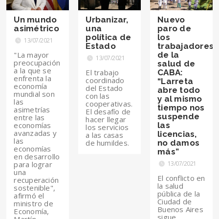
Un mundo
Urbanizar,
Nuevo
asimétrico
una
paro de
política de
los
13/07/2021
Estado
trabajadores
"La mayor
de la
13/07/2021
preocupación
salud de
a la que se
El trabajo
CABA:
enfrenta la
coordinado
“Larreta
economía
del Estado
abre todo
mundial son
con las
y al mismo
las
cooperativas.
tiempo nos
asimetrías
El desafío de
suspende
entre las
hacer llegar
economías
las
los servicios
avanzadas y
licencias,
a las casas
las
de humildes.
no damos
economías
más”
en desarrollo
para lograr
13/07/2021
una
El conflicto en
recuperación
la salud
sostenible",
pública de la
afirmó el
Ciudad de
ministro de
Buenos Aires
Economía,
sigue