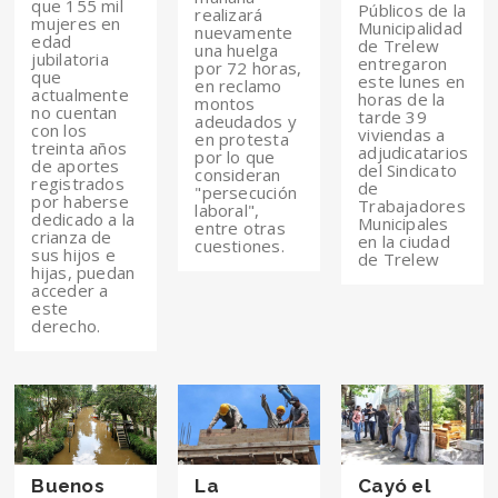
que 155 mil
Públicos de la
realizará
mujeres en
Municipalidad
nuevamente
edad
de Trelew
una huelga
jubilatoria
entregaron
por 72 horas,
que
este lunes en
en reclamo
actualmente
horas de la
montos
no cuentan
tarde 39
adeudados y
con los
viviendas a
en protesta
treinta años
adjudicatarios
por lo que
de aportes
del Sindicato
consideran
registrados
de
"persecución
por haberse
Trabajadores
laboral",
dedicado a la
Municipales
entre otras
crianza de
en la ciudad
cuestiones.
sus hijos e
de Trelew
hijas, puedan
acceder a
este
derecho.
Buenos
La
Cayó el