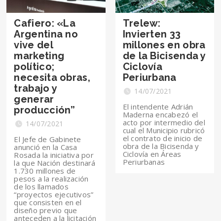
Cafiero: «La
Trelew:
Argentina no
Invierten 33
vive del
millones en obra
marketing
de la Bicisenda y
político;
Ciclovía
necesita obras,
Periurbana
trabajo y
14/07/2021
generar
El intendente Adrián
producción”
Maderna encabezó el
acto por intermedio del
14/07/2021
cual el Municipio rubricó
el contrato de inicio de
El Jefe de Gabinete
obra de la Bicisenda y
anunció en la Casa
Ciclovía en Áreas
Rosada la iniciativa por
Periurbanas
la que Nación destinará
1.730 millones de
pesos a la realización
de los llamados
“proyectos ejecutivos”
que consisten en el
diseño previo que
anteceden a la licitación