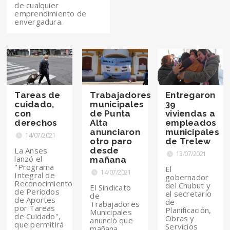
de cualquier
emprendimiento de
envergadura.
Tareas de
Trabajadores
Entregaron
cuidado,
municipales
39
con
de Punta
viviendas a
derechos
Alta
empleados
anunciaron
municipales
14/07/2021
otro paro
de Trelew
La Anses
desde
13/07/2021
lanzó el
mañana
"Programa
El
14/07/2021
Integral de
gobernador
Reconocimiento
del Chubut y
El Sindicato
de Períodos
el secretario
de
de Aportes
de
Trabajadores
por Tareas
Planificación,
Municipales
de Cuidado",
Obras y
anunció que
que permitirá
Servicios
mañana