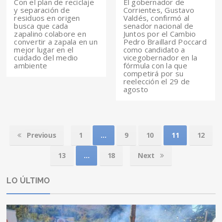
Con el plan de reciclaje
El gobernador de
y separación de
Corrientes, Gustavo
residuos en origen
Valdés, confirmó al
busca que cada
senador nacional de
zapalino colabore en
Juntos por el Cambio
convertir a zapala en un
Pedro Braillard Poccard
mejor lugar en el
como candidato a
cuidado del medio
vicegobernador en la
ambiente
fórmula con la que
competirá por su
reelección el 29 de
agosto
Previous
1
…
9
10
11
12
13
…
18
Next
LO ÚLTIMO