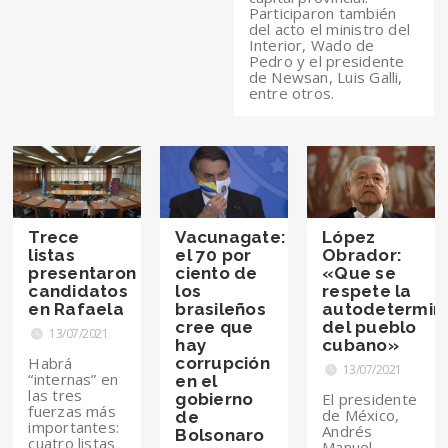
Participaron también
del acto el ministro del
Interior, Wado de
Pedro y el presidente
de Newsan, Luis Galli,
entre otros.
Trece
Vacunagate:
López
listas
el 70 por
Obrador:
presentaron
ciento de
«Que se
candidatos
los
respete la
en Rafaela
brasileños
autodetermin
cree que
del pueblo
13/07/2021
hay
cubano»
Habrá
corrupción
13/07/2021
“internas” en
en el
las tres
gobierno
El presidente
fuerzas más
de México,
de
importantes:
Andrés
Bolsonaro
cuatro listas
Manuel