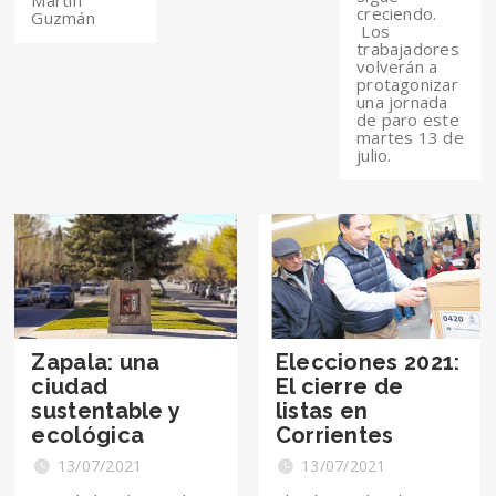
Martín
creciendo.
Guzmán
Los
trabajadores
volverán a
protagonizar
una jornada
de paro este
martes 13 de
julio.
Zapala: una
Elecciones 2021:
ciudad
El cierre de
sustentable y
listas en
ecológica
Corrientes
13/07/2021
13/07/2021