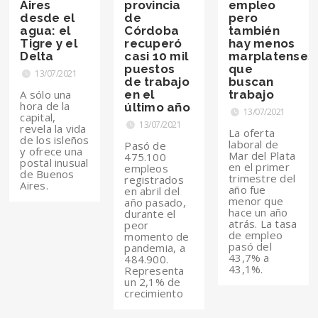
Aires
provincia
empleo
desde el
de
pero
agua: el
Córdoba
también
Tigre y el
recuperó
hay menos
Delta
casi 10 mil
marplatenses
puestos
que
13/07/2021
de trabajo
buscan
A sólo una
en el
trabajo
hora de la
último año
13/07/2021
capital,
13/07/2021
revela la vida
La oferta
de los isleños
laboral de
Pasó de
y ofrece una
Mar del Plata
475.100
postal inusual
en el primer
empleos
de Buenos
trimestre del
registrados
Aires.
año fue
en abril del
menor que
año pasado,
hace un año
durante el
atrás. La tasa
peor
de empleo
momento de
pasó del
pandemia, a
43,7% a
484.900.
43,1%.
Representa
un 2,1% de
crecimiento