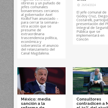
obreras y un puñado de
26/04/2024
jefes comunales
bonaerenses cercanos
El jefe comunal de
al gobernador Axel
Godoy Cruz, Diego
Kicillof han anunciado –
Costarelli, particip
para cerrar la semana–
presentación del P
otra acción que se
Integral de Seguri
presume de
Pública que se
extraordinaria
implementará en
trascendencia política,
Concón
económica y
soberanista: el anuncio
del relanzamieto del
Canal Magdalena.
México: media
Consultores
sanción a la
contradicen a M
reforma de
el 35% del ajus