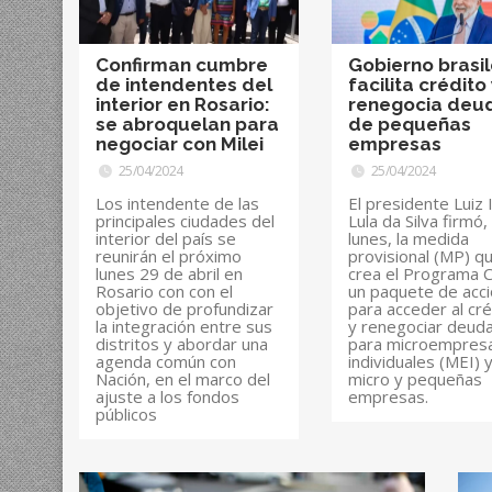
Confirman cumbre
Gobierno brasi
de intendentes del
facilita crédito
interior en Rosario:
renegocia deu
se abroquelan para
de pequeñas
negociar con Milei
empresas
25/04/2024
25/04/2024
Los intendente de las
El presidente Luiz 
principales ciudades del
Lula da Silva firmó,
interior del país se
lunes, la medida
reunirán el próximo
provisional (MP) q
lunes 29 de abril en
crea el Programa C
Rosario con con el
un paquete de acc
objetivo de profundizar
para acceder al cré
la integración entre sus
y renegociar deud
distritos y abordar una
para microempresa
agenda común con
individuales (MEI) 
Nación, en el marco del
micro y pequeñas
ajuste a los fondos
empresas.
públicos