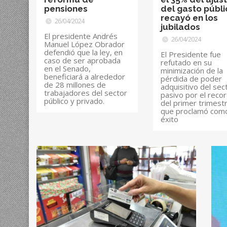
pensiones
del gasto públi
recayó en los
26/04/2024
jubilados
El presidente Andrés
26/04/2024
Manuel López Obrador
defendió que la ley, en
El Presidente fue
caso de ser aprobada
refutado en su
en el Senado,
minimización de la
beneficiará a alrededor
pérdida de poder
de 28 millones de
adquisitivo del sec
trabajadores del sector
pasivo por el reco
público y privado.
del primer trimest
que proclamó com
éxito