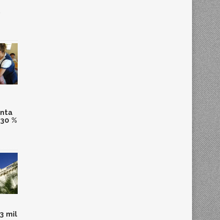
,
anta
 30 %
3 mil