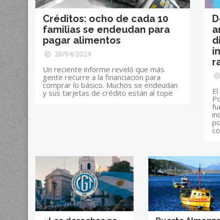
Créditos: ocho de cada 10
D
familias se endeudan para
a
pagar alimentos
d
i
26/04/2024
r
Un reciente informe reveló que más
gente recurre a la financiación para
comprar lo básico. Muchos se endeudan
El
y sus tarjetas de crédito están al tope
Po
fu
in
po
co