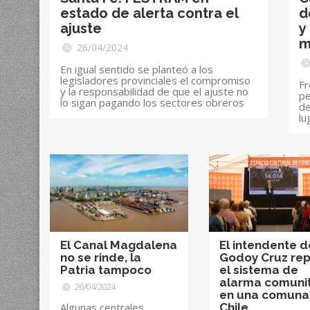
estado de alerta contra el
d
ajuste
y
m
26/04/2024
En igual sentido se planteó a los
legisladores provinciales el compromiso
Fr
y la responsabilidad de que el ajuste no
pe
lo sigan pagando los sectores obreros
de
lu
El Canal Magdalena
El intendente d
no se rinde, la
Godoy Cruz rep
Patria tampoco
el sistema de
alarma comunit
26/04/2024
en una comuna
Algunas centrales
Chile