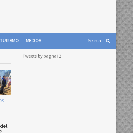
TURISMO
MEDIOS
Tweets by pagina12
OS
0
 del
o