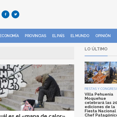
ECONOMÍA
PROVINCIAS
EL PAÍS
EL MUNDO
OPINIÓN
LO ÚLTIMO
FIESTAS Y CONGRES
Villa Pehuenia
Moquehue
celebrará las 2
ediciones de la
Fiesta Nacional
Chef Patagónic
uál es el «mapa de calor»