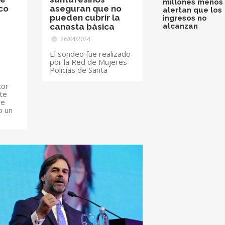
millones menos 
co
aseguran que no
alertan que los
pueden cubrir la
ingresos no
canasta básica
alcanzan
26/04/2024
El sondeo fue realizado
por la Red de Mujeres
Policías de Santa
tor
rte
re
o un