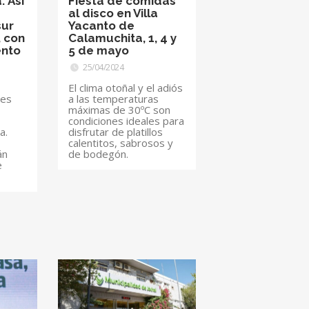
: Así
Fiesta de comidas
al disco en Villa
sur
Yacanto de
, con
Calamuchita, 1, 4 y
ento
5 de mayo
25/04/2024
El clima otoñal y el adiós
 es
a las temperaturas
máximas de 30ºC son
condiciones ideales para
a.
disfrutar de platillos
calentitos, sabrosos y
án
de bodegón.
e