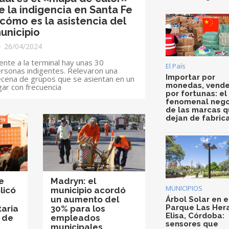
e la indigencia en Santa Fe
 cómo es la asistencia del
unicipio
26/04/2024
ente a la terminal hay unas 30
El País
rsonas indigentes. Relevaron una
Importar por
cena de grupos que se asientan en un
monedas, vende
gar con frecuencia
por fortunas: el
fenomenal nego
de las marcas 
dejan de fabric
e
Madryn: el
MUNICIPIOS
licó
municipio acordó
un aumento del
Árbol Solar en e
Parque Las Her
aria
30% para los
Elisa, Córdoba:
 de
empleados
sensores que
municipales