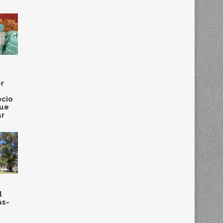
r
cio
que
ar
l
as-