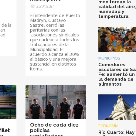
monitorean la
26/04/2024
calidad del aire
humedad y
El intendente de Puerto
temperatura
Madryn, Gustavo
ó de la
Sastre, cerró las
lan
paritarias con las
dad
asociaciones sindicales
que nuclean a todos los
trabajadores de la
Municipalidad. El
acuerdo alcanza el 30%
MUNICIPIOS
al básico y una mejora
sustancial en distintos
Comedores
ítems.
escolares de S
Fe: aumentó un
la demanda de
alimentos
Ocho de cada diez
ECONOMÍA
ilei:
policías
Río Cuarto: Hay 
te
santafesinos