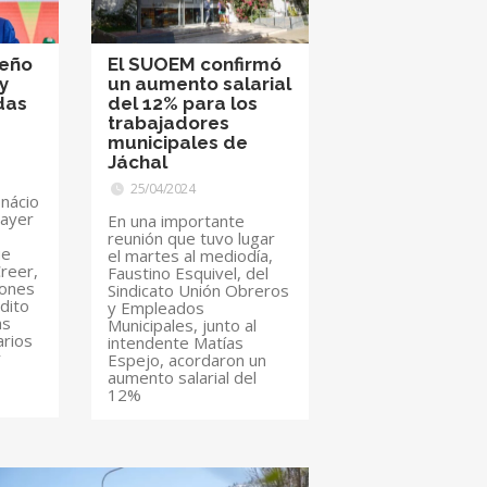
leño
El SUOEM confirmó
 y
un aumento salarial
das
del 12% para los
trabajadores
municipales de
Jáchal
25/04/2024
Inácio
 ayer
En una importante
reunión que tuvo lugar
ue
el martes al mediodía,
reer,
Faustino Esquivel, del
iones
Sindicato Unión Obreros
dito
y Empleados
as
Municipales, junto al
rios
intendente Matías
y
Espejo, acordaron un
aumento salarial del
12%