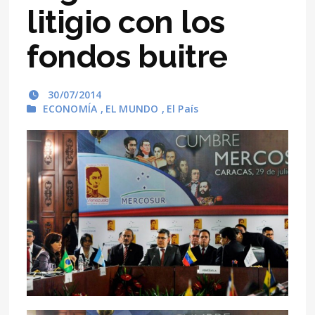
litigio con los
fondos buitre
30/07/2014
ECONOMÍA
,
EL MUNDO
,
El País