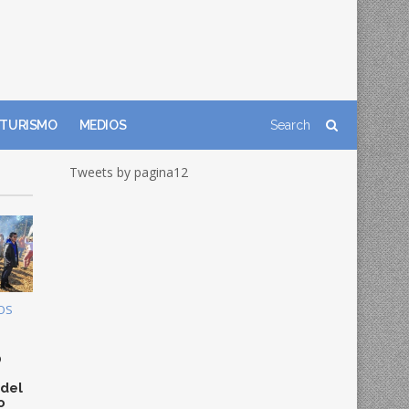
TURISMO
MEDIOS
Tweets by pagina12
OS
0
 del
o