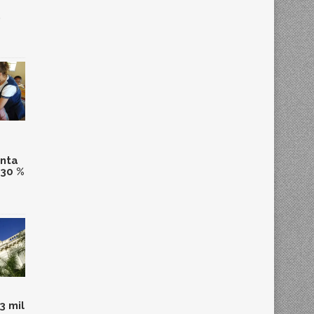
,
anta
 30 %
3 mil