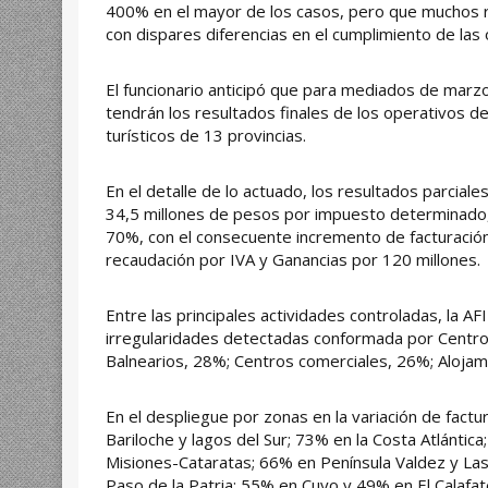
400% en el mayor de los casos, pero que muchos r
con dispares diferencias en el cumplimiento de las o
El funcionario anticipó que para mediados de marzo,
tendrán los resultados finales de los operativos de
turísticos de 13 provincias.
En el detalle de lo actuado, los resultados parciale
34,5 millones de pesos por impuesto determinado, 
70%, con el consecuente incremento de facturació
recaudación por IVA y Ganancias por 120 millones.
Entre las principales actividades controladas, la AF
irregularidades detectadas conformada por Centros
Balnearios, 28%; Centros comerciales, 26%; Aloj
En el despliegue por zonas en la variación de factu
Bariloche y lagos del Sur; 73% en la Costa Atlántic
Misiones-Cataratas; 66% en Península Valdez y La
Paso de la Patria; 55% en Cuyo y 49% en El Calafat