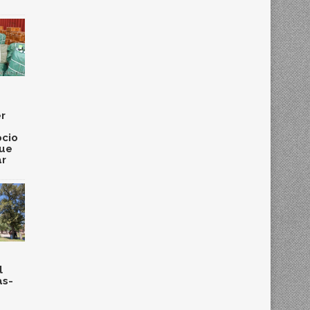
r
cio
que
ar
l
as-