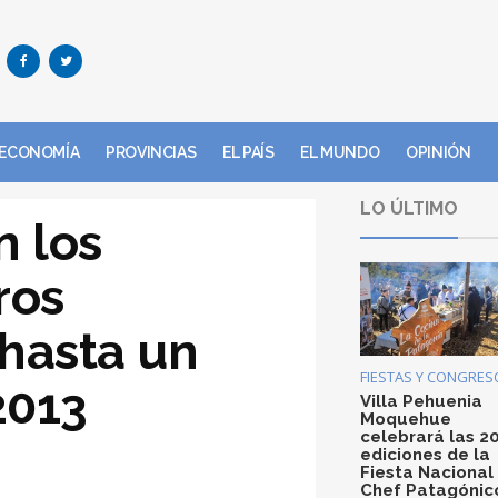
ECONOMÍA
PROVINCIAS
EL PAÍS
EL MUNDO
OPINIÓN
LO ÚLTIMO
n los
ros
 hasta un
FIESTAS Y CONGRES
2013
Villa Pehuenia
Moquehue
celebrará las 2
ediciones de la
Fiesta Nacional
Chef Patagónic