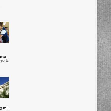
,
anta
 30 %
3 mil