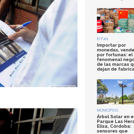
El País
Importar por
monedas, vende
por fortunas: el
fenomenal nego
de las marcas 
dejan de fabric
MUNICIPIOS
Árbol Solar en e
Parque Las Her
Elisa, Córdoba:
sensores que