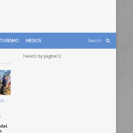
TURISMO
MEDIOS
Tweets by pagina12
OS
0
 del
o