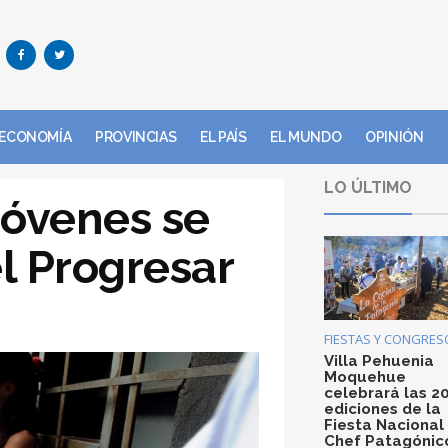
ECONOMÍA
PROVINCIAS
EL PAÍS
EL MUNDO
OPINIÓN
LO ÚLTIMO
jóvenes se
el Progresar
FIESTAS Y CONGRES
Villa Pehuenia
Moquehue
celebrará las 2
ediciones de la
Fiesta Nacional
Chef Patagónic