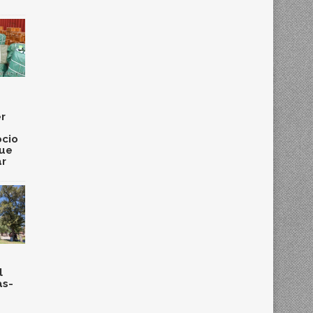
r
cio
que
ar
l
as-