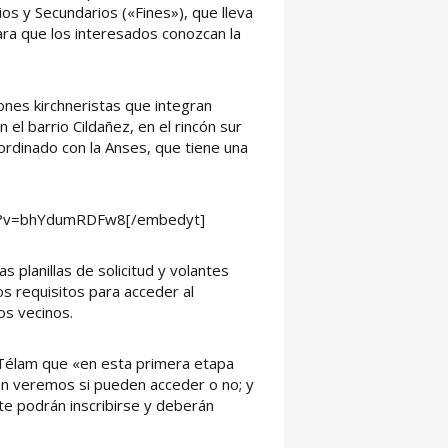
ios y Secundarios («Fines»), que lleva
para que los interesados conozcan la
ones kirchneristas que integran
 el barrio Cildañez, en el rincón sur
ordinado con la Anses, que tiene una
h?v=bhYdumRDFw8[/embedyt]
as planillas de solicitud y volantes
os requisitos para acceder al
os vecinos.
a Télam que «en esta primera etapa
nen veremos si pueden acceder o no; y
te podrán inscribirse y deberán