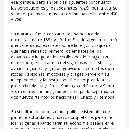
esa jornada, pero en los días siguientes continuaron
las persecuciones y los asesinatos, razón por la cual se
supone que las víctimas fueron muchas más, entre 400
y 700.
La matanza fue el corolario de una política de
conquista: entre 1884 y 1911 el Estado argentino lanzó
una serie de expediciones sobre la región chaqueña,
que había resistido primero los embates de los
españoles y luego de los criollos desde el siglo XVI. De
este modo, en el cambio del siglo los wichis, vilelas,
ava (chiriguanos) y grupos guaycurúes como los qom
(tobas), abipones, mocovíes y pilagás perdieron su
independencia y la vasta zona fue incorporada a las
provincias de Jujuy, Salta, Santiago del Estero y Santa
Fe, mientras que una gran porción quedó separada en
dos nuevos “territorios nacionales”: Chaco y Formosa.
En simultáneo comenzó una política sistemática de
parte de autoridades y nuevos propietarios para que
los indígenas abandonaran su economía basada en el
comercio, la caza, la pesca, la recolección y emplearse