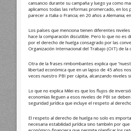
cansancio durante su campaña y luego ya como ma
aplicamos todas las reformas promercado, en los
parecer a Italia o Francia; en 20 años a Alemania; 
Los países que menciona tienen diferentes niveles d
hace la comparación discutible. Pero lo que no es d
por el derecho de huelga consagrado por las conve
Organización Internacional del Trabajo (OIT) de la
Otra de la frases rimbombantes explica que “nuest
libertad económica que en un lapso de 45 años nos p
veces nuestro PBI per cápita, alcanzando niveles si
Lo que no explica Milei es que los flujos de inver
economías lleguen a esos niveles de PBI se deben 
seguridad jurídica que incluye el respeto al derech
El respeto al derecho de huelga no solo es importa
necesaria estabilidad jurídica sino también por que
económico-financiera que permite planificar los ret