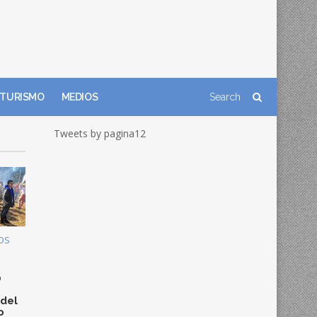
TURISMO
MEDIOS
Tweets by pagina12
OS
0
 del
o