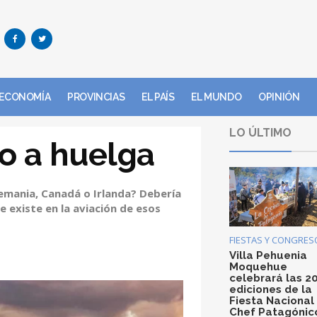
ECONOMÍA
PROVINCIAS
EL PAÍS
EL MUNDO
OPINIÓN
LO ÚLTIMO
ho a huelga
 Alemania, Canadá o Irlanda? Debería
 existe en la aviación de esos
FIESTAS Y CONGRES
Villa Pehuenia
Moquehue
celebrará las 2
ediciones de la
Fiesta Nacional
Chef Patagónic