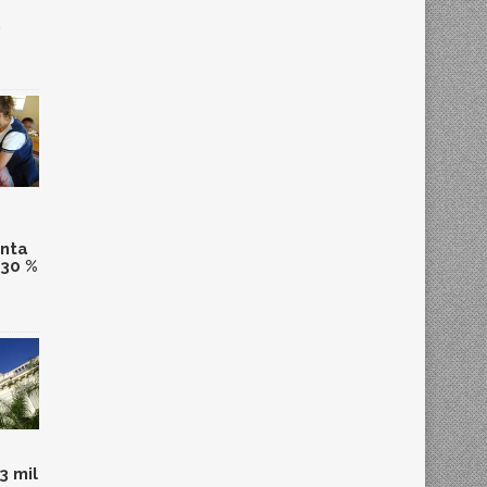
,
anta
 30 %
3 mil