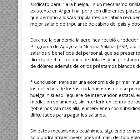
sindicato para ir a la huelga. Es un mecanismo similar
existente en Argentina, pero con diferentes plazos.
que permitió a los/as tripulantes de cabina recuperar
mejor salario de tripulante de cabina del país y ob
Durante la pandemia la aerolínea recibió alrededor 
Programa de Apoyo a la Nómina Salarial (PSP, por su
salarios y beneficios del personal, que se present
directa de 4 mil millones de dólares y un préstamo 
de dólares además de otros préstamos blandos de
* Conclusión. Para ser una economía de primer mun
los derechos de los/as ciudadanos/as de ese prim
huelga. Y si eso requiere de intervención estatal, 
mediación solamente, sin interferir en contra de l
gobiernos van más allá, e intervienen con subsidio
dificultades para pagar los salarios.
Sin estos mecanismos ecuánimes, siguiendo conven
solo podrá atraer inversiones ínfimas, del tipo gol