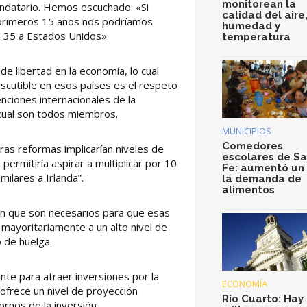
monitorean la
ndatario. Hemos escuchado: «Si
calidad del aire
 primeros 15 años nos podríamos
humedad y
en 35 a Estados Unidos».
temperatura
e libertad en la economía, lo cual
iscutible en esos países es el respeto
nciones internacionales de la
 cual son todos miembros.
MUNICIPIOS
Comedores
ras reformas implicarían niveles de
escolares de S
ermitiría aspirar a multiplicar por 10
Fe: aumentó un
milares a Irlanda”.
la demanda de
alimentos
sión que son necesarios para que esas
mayoritariamente a un alto nivel de
o de huelga.
nte para atraer inversiones por la
ECONOMÍA
 ofrece un nivel de proyección
Río Cuarto: Hay 
ornos de la inversión.