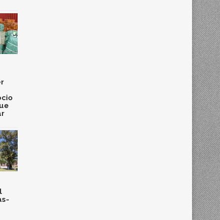
r
cio
que
ar
l
as-