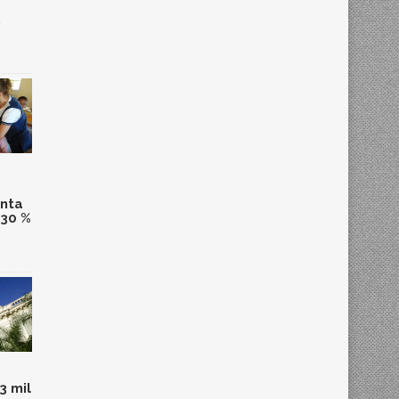
,
anta
 30 %
3 mil