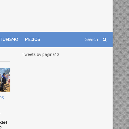
TURISMO
MEDIOS
Tweets by pagina12
OS
0
 del
o