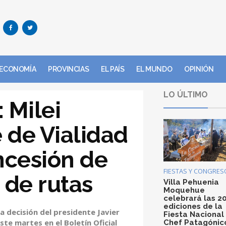
ECONOMÍA
PROVINCIAS
EL PAÍS
EL MUNDO
OPINIÓN
LO ÚLTIMO
: Milei
e de Vialidad
ncesión de
FIESTAS Y CONGRES
 de rutas
Villa Pehuenia
Moquehue
celebrará las 2
ediciones de la
a decisión del presidente Javier
Fiesta Nacional
ste martes en el Boletín Oficial
Chef Patagónic