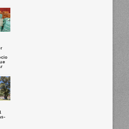
r
cio
que
ar
l
as-