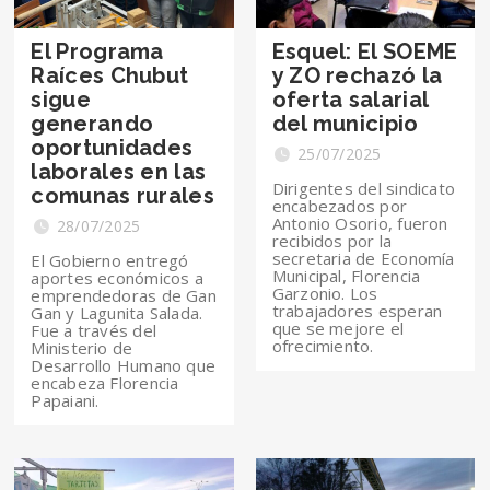
El Programa
Esquel: El SOEME
Raíces Chubut
y ZO rechazó la
sigue
oferta salarial
generando
del municipio
oportunidades
25/07/2025
laborales en las
Dirigentes del sindicato
comunas rurales
encabezados por
Antonio Osorio, fueron
28/07/2025
recibidos por la
secretaria de Economía
El Gobierno entregó
Municipal, Florencia
aportes económicos a
Garzonio. Los
emprendedoras de Gan
trabajadores esperan
Gan y Lagunita Salada.
que se mejore el
Fue a través del
ofrecimiento.
Ministerio de
Desarrollo Humano que
encabeza Florencia
Papaiani.