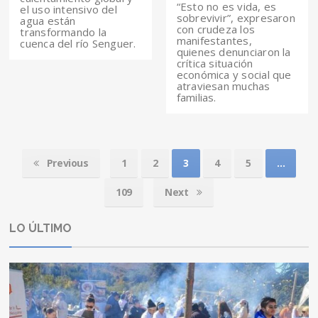
“Esto no es vida, es
el uso intensivo del
sobrevivir”, expresaron
agua están
con crudeza los
transformando la
manifestantes,
cuenca del río Senguer.
quienes denunciaron la
crítica situación
económica y social que
atraviesan muchas
familias.
Previous
1
2
3
4
5
…
109
Next
LO ÚLTIMO