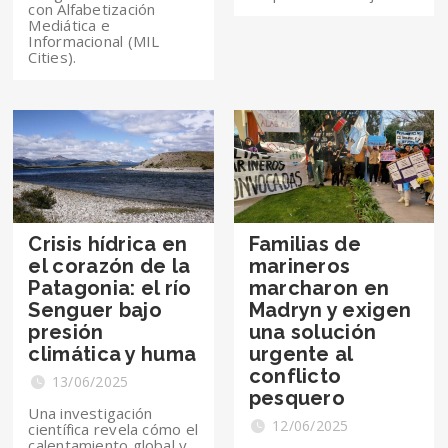
con Alfabetización
Mediática e
Informacional (MIL
Cities).
Crisis hídrica en
Familias de
el corazón de la
marineros
Patagonia: el río
marcharon en
Senguer bajo
Madryn y exigen
presión
una solución
climática y huma
urgente al
conflicto
13/06/2025
pesquero
Una investigación
12/06/2025
científica revela cómo el
calentamiento global y