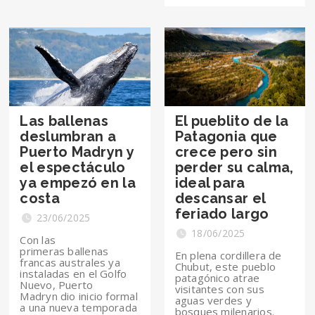
Las ballenas
El pueblito de la
deslumbran a
Patagonia que
Puerto Madryn y
crece pero sin
el espectáculo
perder su calma,
ya empezó en la
ideal para
costa
descansar el
feriado largo
23/06/2025
18/06/2025
Con las
primeras ballenas
En plena cordillera de
francas australes ya
Chubut, este pueblo
instaladas en el Golfo
patagónico atrae
Nuevo, Puerto
visitantes con sus
Madryn dio inicio formal
aguas verdes y
a una nueva temporada
bosques milenarios.