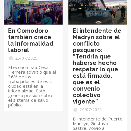
En Comodoro
El intendente de
también crece
Madryn sobre el
la informalidad
conflicto
laboral
pesquero:
“Tendría que
25/07/2025
haberse hecho
El economista César
respetar lo que
Herrera advirtió que el
está firmado,
36% de los
trabajadores de esta
que es el
ciudad está en la
convenio
informalidad. Esto
colectivo
genera presión sobre
el sistema de salud
vigente”
pública.
24/07/2025
El intendente de Puerto
Madryn, Gustavo
Sastre, volvió a