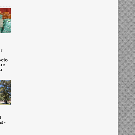
r
cio
que
ar
l
as-