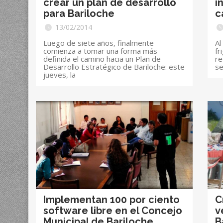
crear un plan de desarrollo
i
para Bariloche
c
13/02/2014
Luego de siete años, finalmente
Al
comienza a tomar una forma más
fr
definida el camino hacia un Plan de
re
Desarrollo Estratégico de Bariloche: este
se
jueves, la
Implementan 100 por ciento
C
software libre en el Concejo
v
Municipal de Bariloche
B