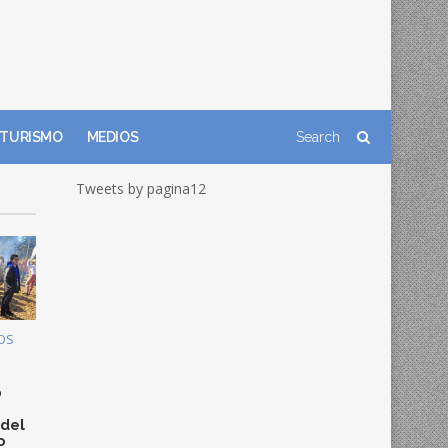
TURISMO
MEDIOS
Tweets by pagina12
OS
0
 del
o