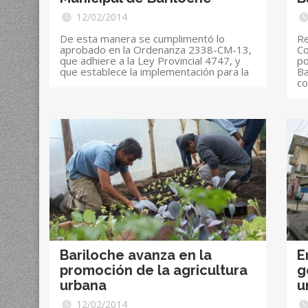
12/02/2014
De esta manera se cumplimentó lo
Re
aprobado en la Ordenanza 2338-CM-13,
Co
que adhiere a la Ley Provincial 4747, y
po
que establece la implementación para la
Ba
co
Bariloche avanza en la
E
promoción de la agricultura
g
urbana
u
12/02/2014