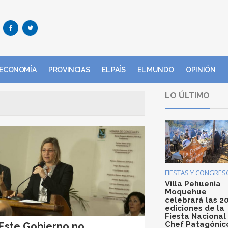
ECONOMÍA
PROVINCIAS
EL PAÍS
EL MUNDO
OPINIÓN
LO ÚLTIMO
FIESTAS Y CONGRES
Villa Pehuenia
Moquehue
celebrará las 2
ediciones de la
Fiesta Nacional
Chef Patagónic
Este Gobierno no