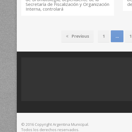
Secretaría de Fiscalización y Organización
de
Interna, controlará
Previous
1
…
1
© 2016 Copyright Argentina Municipal.
Todos los derechos reservados.