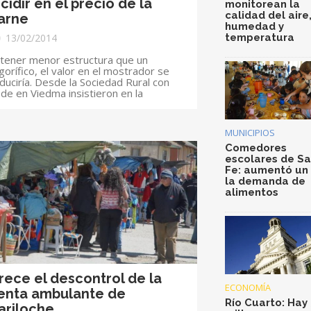
ncidir en el precio de la
monitorean la
calidad del aire
arne
humedad y
13/02/2014
temperatura
 tener menor estructura que un
igorífico, el valor en el mostrador se
duciría. Desde la Sociedad Rural con
de en Viedma insistieron en la
MUNICIPIOS
Comedores
escolares de S
Fe: aumentó un
la demanda de
alimentos
rece el descontrol de la
ECONOMÍA
enta ambulante de
Río Cuarto: Hay 
ariloche