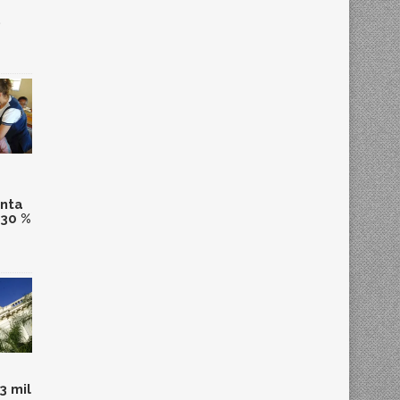
,
anta
 30 %
3 mil