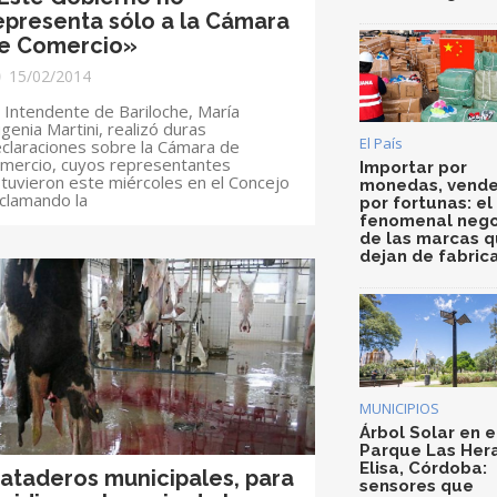
epresenta sólo a la Cámara
e Comercio»
15/02/2014
 Intendente de Bariloche, María
genia Martini, realizó duras
El País
claraciones sobre la Cámara de
mercio, cuyos representantes
Importar por
tuvieron este miércoles en el Concejo
monedas, vende
clamando la
por fortunas: el
fenomenal nego
de las marcas 
dejan de fabric
MUNICIPIOS
Árbol Solar en e
Parque Las Her
Elisa, Córdoba:
ataderos municipales, para
sensores que