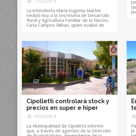
11/02/2014
pe
qu
La intendenta María Eugenia Martini
pu
recibió hoy a la Secretaria de Desarrollo
Rural y Agricultura Familiar de la Nación,
Carla Campos Bilbao, quien evaluó de
Cipolletti controlará stock y
E
precios en super e hiper
t
10/02/2014
La Municipalidad de Cipolletti informó
Fa
que, a través de agentes de la Dirección
la
de Bromatología, dependiente de la
be