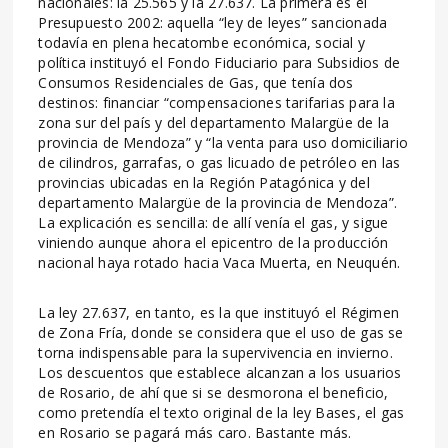
nacionales: la 25.565 y la 27.637. La primera es el
Presupuesto 2002: aquella “ley de leyes” sancionada
todavía en plena hecatombe económica, social y
política instituyó el Fondo Fiduciario para Subsidios de
Consumos Residenciales de Gas, que tenía dos
destinos: financiar “compensaciones tarifarias para la
zona sur del país y del departamento Malargüe de la
provincia de Mendoza” y “la venta para uso domiciliario
de cilindros, garrafas, o gas licuado de petróleo en las
provincias ubicadas en la Región Patagónica y del
departamento Malargüe de la provincia de Mendoza”.
La explicación es sencilla: de allí venía el gas, y sigue
viniendo aunque ahora el epicentro de la producción
nacional haya rotado hacia Vaca Muerta, en Neuquén.
La ley 27.637, en tanto, es la que instituyó el Régimen
de Zona Fría, donde se considera que el uso de gas se
torna indispensable para la supervivencia en invierno.
Los descuentos que establece alcanzan a los usuarios
de Rosario, de ahí que si se desmorona el beneficio,
como pretendía el texto original de la ley Bases, el gas
en Rosario se pagará más caro. Bastante más.