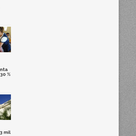
,
anta
 30 %
3 mil