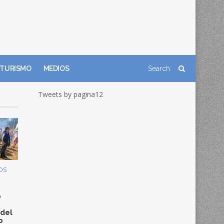
TURISMO
MEDIOS
Tweets by pagina12
OS
0
 del
o