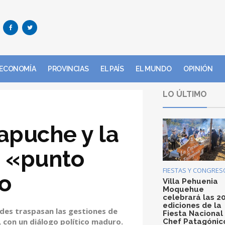
ECONOMÍA
PROVINCIAS
EL PAÍS
EL MUNDO
OPINIÓN
LO ÚLTIMO
puche y la
n «punto
FIESTAS Y CONGRES
to
Villa Pehuenia
Moquehue
celebrará las 2
ediciones de la
des traspasan las gestiones de
Fiesta Nacional
, con un diálogo político maduro.
Chef Patagónic