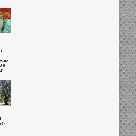
r
cio
que
ar
l
as-