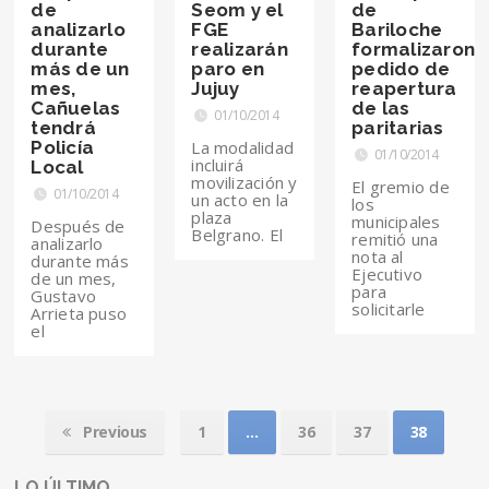
de
Seom y el
de
analizarlo
FGE
Bariloche
durante
realizarán
formalizaron
más de un
paro en
pedido de
mes,
Jujuy
reapertura
Cañuelas
de las
01/10/2014
tendrá
paritarias
Policía
La modalidad
01/10/2014
incluirá
Local
movilización y
El gremio de
01/10/2014
un acto en la
los
plaza
municipales
Después de
Belgrano. El
remitió una
analizarlo
nota al
durante más
Ejecutivo
de un mes,
para
Gustavo
solicitarle
Arrieta puso
el
Previous
1
…
36
37
38
LO ÚLTIMO