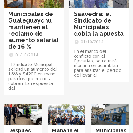
Municipales de
Saavedra: el
Gualeguaychú
Sindicato de
mantienen el
Municipales
reclamo de
dobla la apuesta
aumento salarial
01/10/2014
de 16 %
En el marco del
01/10/2014
conflicto con el
Ejecutivo, se reunirá
El Sindicato Municipal
mañana en asamblea
solicitó un aumento del
para analizar el pedido
16% y $4200 en mano
de llevar el
para los que menos
cobran. La respuesta
del
Después
Mañana el
Municipales