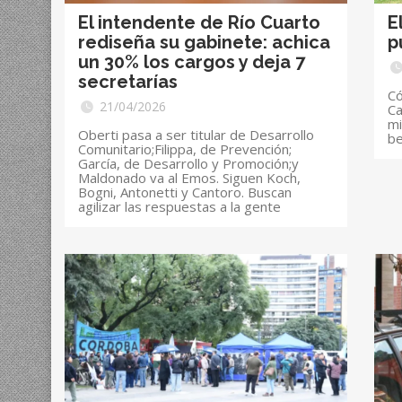
El intendente de Río Cuarto
E
rediseña su gabinete: achica
p
un 30% los cargos y deja 7
secretarías
Có
21/04/2026
Ca
mi
Oberti pasa a ser titular de Desarrollo
be
Comunitario;Filippa, de Prevención;
García, de Desarrollo y Promoción;y
Maldonado va al Emos. Siguen Koch,
Bogni, Antonetti y Cantoro. Buscan
agilizar las respuestas a la gente