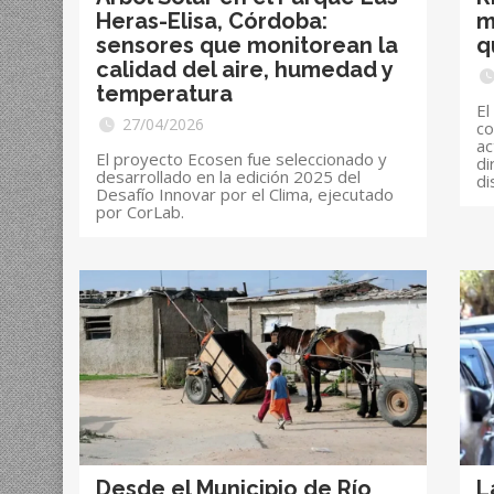
Heras-Elisa, Córdoba:
m
sensores que monitorean la
q
calidad del aire, humedad y
temperatura
El
27/04/2026
co
ac
El proyecto Ecosen fue seleccionado y
di
desarrollado en la edición 2025 del
di
Desafío Innovar por el Clima, ejecutado
por CorLab.
Desde el Municipio de Río
L