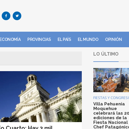
ECONOMÍA
PROVINCIAS
EL PAÍS
EL MUNDO
OPINIÓN
LO ÚLTIMO
FIESTAS Y CONGRES
Villa Pehuenia
Moquehue
celebrará las 2
ediciones de la
Fiesta Nacional
Chef Patagónic
ío Cuarto: Hay 3 mil