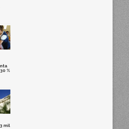
,
anta
 30 %
3 mil