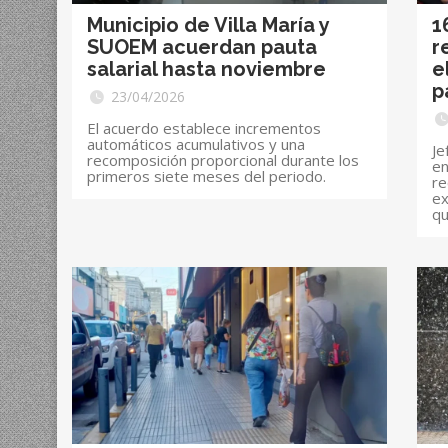
Municipio de Villa María y
1
SUOEM acuerdan pauta
r
salarial hasta noviembre
e
p
23/04/2026
El acuerdo establece incrementos
automáticos acumulativos y una
Je
recomposición proporcional durante los
en
primeros siete meses del periodo.
re
ex
qu