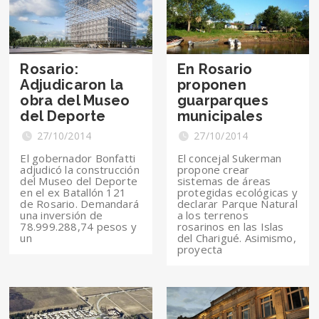
Rosario:
En Rosario
Adjudicaron la
proponen
obra del Museo
guarparques
del Deporte
municipales
27/10/2014
27/10/2014
El gobernador Bonfatti
El concejal Sukerman
adjudicó la construcción
propone crear
del Museo del Deporte
sistemas de áreas
en el ex Batallón 121
protegidas ecológicas y
de Rosario. Demandará
declarar Parque Natural
una inversión de
a los terrenos
78.999.288,74 pesos y
rosarinos en las Islas
un
del Charigué. Asimismo,
proyecta