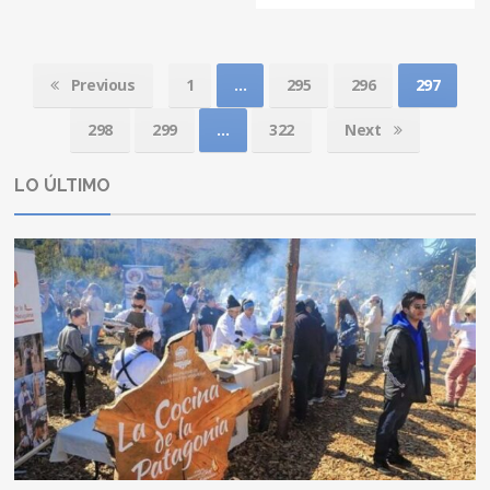
Previous
1
…
295
296
297
298
299
…
322
Next
LO ÚLTIMO