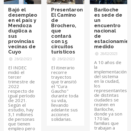
Bajó el
Presentaron
Bariloche
desempleo
El Camino
es sede de
en el país y
de
un
Mendoza
Brochero,
encuentro
duplica a
que
nacional
sus
contará
de
provincias
con 15
estacionamie
vecinas de
circuitos
medido
Cuyo
turísticos
28/02/2023
28/02/2023
28/02/2023
A 10 años de
la
El INDEC
El itinerario
implementación
midió el
recorre
del sistema
tercer
trayectos
en la ciudad,
trimestre de
que transitó
los
2022
el "Cura
representantes
respecto de
Gaucho"
de distintas
igual período
durante toda
ciudades se
de 2021.
su vida,
reúnen en
Según el
llevando
Bariloche,
estudio, hay
adelante sus
donde ya son
3,1 millones
acciones
170 las
de personas
solidarias.
familias que
que tienen
trabajan a
empleo pero