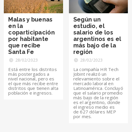
Malas y buenas
Según un
en la
estudio, el
coparticipación
salario de los
por habitante
argentinos es el
que recibe
más bajo de la
Santa Fe
región
28/02/2023
28/02/2023
Está entre los distritos
La compañía HR Tech
más postergados a
Jobint realizó un
nivel nacional, pero es
relevamiento sobre el
el que más recibe entre
mercado laboral en
distritos que tienen alta
Latinoamérica. Concluyó
población e ingresos.
que el salario promedio
más bajo de la región
es el argentino, donde
el ingreso medio es
de 627 dólares MEP
por mes.