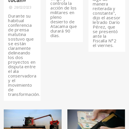
tocan»
controla la
manera
28/02/2023
acción de los
reiterada y
militares en
constante",
Durante su
pleno
dijo el asesor
habitual
desierto de
letrado Darío
conferencia
Atacama que
Pérez, que
de prensa
durará 90
se presentó
matutina
días.
ante la
sostuvo que
Fiscalía N°2
se están
el viernes.
claramente
delineando
los dos
proyectos en
disputa entre
el ala
conservadora
y el
movimiento
de
transformación.