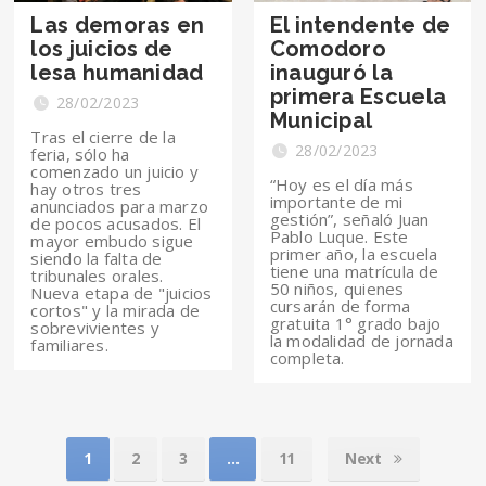
Las demoras en
El intendente de
los juicios de
Comodoro
lesa humanidad
inauguró la
primera Escuela
28/02/2023
Municipal
Tras el cierre de la
28/02/2023
feria, sólo ha
comenzado un juicio y
“Hoy es el día más
hay otros tres
importante de mi
anunciados para marzo
gestión”, señaló Juan
de pocos acusados. El
Pablo Luque. Este
mayor embudo sigue
primer año, la escuela
siendo la falta de
tiene una matrícula de
tribunales orales.
50 niños, quienes
Nueva etapa de "juicios
cursarán de forma
cortos" y la mirada de
gratuita 1° grado bajo
sobrevivientes y
la modalidad de jornada
familiares.
completa.
1
2
3
…
11
Next