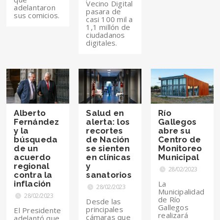
Vecino Digital
adelantaron
pasara de
sus comicios.
casi 100 mil a
1,1 millón de
ciudadanos
digitales.
Alberto
Salud en
Río
Fernández
alerta: los
Gallegos
y la
recortes
abre su
búsqueda
de Nación
Centro de
de un
se sienten
Monitoreo
acuerdo
en clínicas
Municipal
regional
y
28/02/2023
contra la
sanatorios
inflación
La
28/02/2023
Municipalidad
28/02/2023
de Río
Desde las
Gallegos
principales
El Presidente
realizará
cámaras que
adelantó que