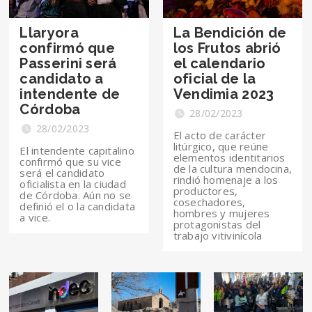
Llaryora
La Bendición de
confirmó que
los Frutos abrió
Passerini será
el calendario
candidato a
oficial de la
intendente de
Vendimia 2023
Córdoba
28/02/2023
28/02/2023
El acto de carácter
litúrgico, que reúne
El intendente capitalino
elementos identitarios
confirmó que su vice
de la cultura mendocina,
será el candidato
rindió homenaje a los
oficialista en la ciudad
productores,
de Córdoba. Aún no se
cosechadores,
definió el o la candidata
hombres y mujeres
a vice.
protagonistas del
trabajo vitivinícola