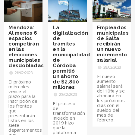
Mendoza:
La
Empleados
Al menos 6
digitalización
municipales
espacios
de
de Salta
competirán
trámites
recibirán
en las
en la
un nuevo
elecciones
municipalidad
incremento
municipales
de
salarial
desdobladas
Córdoba
28/02/2023
permitió
28/02/2023
un ahorro
El nuevo
aumento
El próximo
de $2.800
salarial será
miércoles
millones
del 10% y se
vence el
28/02/2023
abonará en
plazo para la
los próximos
inscripción de
El proceso
días con el
los frentes
de
sueldo del
que
transformación
mes de
presentarán
iniciado en
febrero.
listas en los
2019 hizo
siete
que la
departamentos
plataforma
que