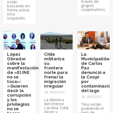
través de
están
grupos
buscando en
cooperativos.
forma activa
otra
ocupación.
López
Chile
La
Obrador
militariza
Municipalidad
sobre la
su
de Carlos
manifestación
frontera
Paz
de «El INE
norte para
denunció a
no se
frenar la
la Coopi
toca»:
migración
por
«Quieren
irregular
contaminació
decir la
del lago
28/02/2023
corrupción
28/02/2023
y los
La Ministra
del Interior
privilegios
“Nos están
Carolina Tohá
pudriendo el
no se
dirige y
lago de