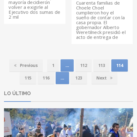
mayoría decidieron
Cuarenta familias de
volver a exigirle al
Choele Choel
Ejecutivo dos sumas de
cumplieron hoy el
2 mil
sueño de contar con la
casa propia. El
gobernador Alberto
Weretilneck presidió el
acto de entrega de
Previous
1
…
112
113
114
115
116
…
123
Next
LO ÚLTIMO