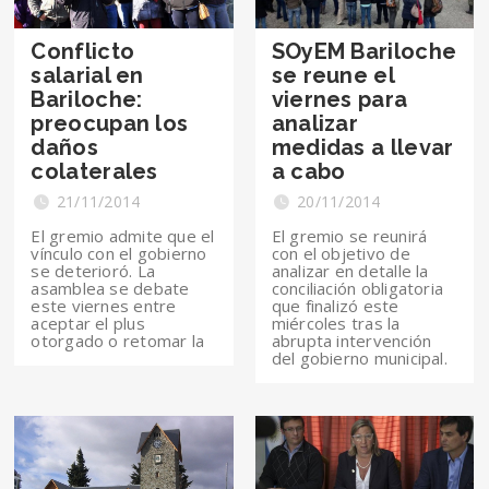
Conflicto
SOyEM Bariloche
salarial en
se reune el
Bariloche:
viernes para
preocupan los
analizar
daños
medidas a llevar
colaterales
a cabo
21/11/2014
20/11/2014
El gremio admite que el
El gremio se reunirá
vínculo con el gobierno
con el objetivo de
se deterioró. La
analizar en detalle la
asamblea se debate
conciliación obligatoria
este viernes entre
que finalizó este
aceptar el plus
miércoles tras la
otorgado o retomar la
abrupta intervención
del gobierno municipal.