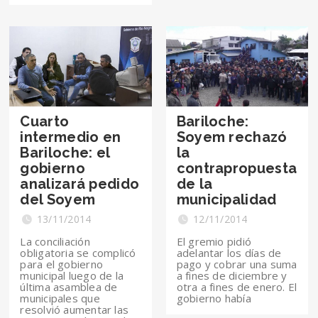
Cuarto
Bariloche:
intermedio en
Soyem rechazó
Bariloche: el
la
gobierno
contrapropuesta
analizará pedido
de la
del Soyem
municipalidad
13/11/2014
12/11/2014
La conciliación
El gremio pidió
obligatoria se complicó
adelantar los días de
para el gobierno
pago y cobrar una suma
municipal luego de la
a fines de diciembre y
última asamblea de
otra a fines de enero. El
municipales que
gobierno había
resolvió aumentar las