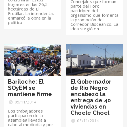
Concejales que forman
hogares en las 26,5
parte del Foro,
hectáreas de El
participen del
Frutillar. La intendenta,
organismo que fomenta
enmarcó la obra en la
la promoción del
política
Corredor Bioceánico. La
idea surgió en
Bariloche: El
El Gobernador
SOyEM se
de Río Negro
mantiene firme
encabezó la
entrega de 40
05/11/2014
viviendas en
Los trabajadores
Choele Choel
participaron de la
asamblea llevada a
05/11/2014
cabo al mediodía y por