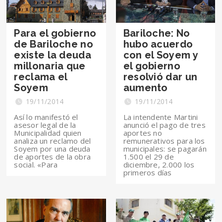
Para el gobierno
Bariloche: No
de Bariloche no
hubo acuerdo
existe la deuda
con el Soyem y
millonaria que
el gobierno
reclama el
resolvió dar un
Soyem
aumento
19/11/2014
19/11/2014
Así lo manifestó el
La intendente Martini
asesor legal de la
anunció el pago de tres
Municipalidad quien
aportes no
analiza un reclamo del
remunerativos para los
Soyem por una deuda
municipales: se pagarán
de aportes de la obra
1.500 el 29 de
social. «Para
diciembre, 2.000 los
primeros días