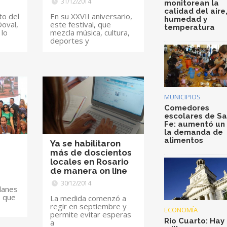
31/12/2014
monitorean la
calidad del aire
to del
En su XXVII aniversario,
humedad y
Doval,
este festival, que
temperatura
 lo
mezcla música, cultura,
deportes y
MUNICIPIOS
Comedores
escolares de S
Fe: aumentó un
la demanda de
alimentos
Ya se habilitaron
más de doscientos
locales en Rosario
de manera on line
30/12/2014
lanes
s que
La medida comenzó a
regir en septiembre y
ECONOMÍA
permite evitar esperas
Río Cuarto: Hay 
a