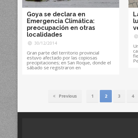
Goya se declara en
L
Emergencia Climática:
l
preocupación en otras
v
localidades
30/12/2014
Un
ca
Gran parte del territorio provincial
fi
estuvo afectado por las copiosas
Pe
precipitaciones; en San Roque, donde el
sábado se registraron en
Previous
1
2
3
4