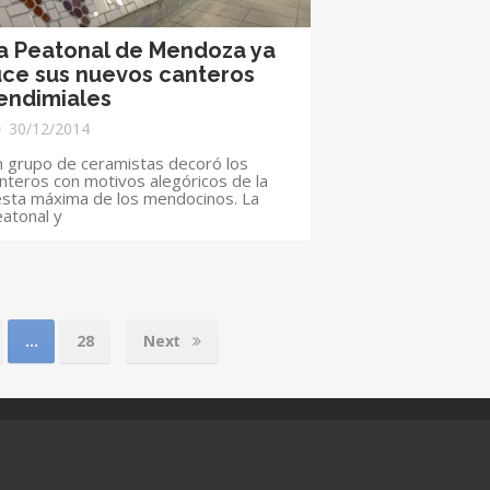
a Peatonal de Mendoza ya
uce sus nuevos canteros
endimiales
30/12/2014
 grupo de ceramistas decoró los
nteros con motivos alegóricos de la
esta máxima de los mendocinos. La
atonal y
…
28
Next