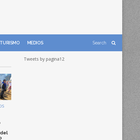
TURISMO
MEDIOS
Tweets by pagina12
OS
0
 del
o