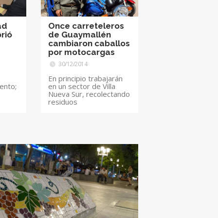
ad
Once carreteleros
rió
de Guaymallén
cambiaron caballos
por motocargas
30/12/2014
En principio trabajarán
ento;
en un sector de Villa
Nueva Sur, recolectando
residuos