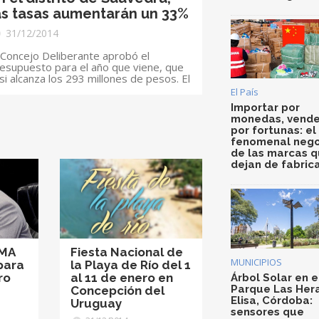
as tasas aumentarán un 33%
31/12/2014
 Concejo Deliberante aprobó el
esupuesto para el año que viene, que
si alcanza los 293 millones de pesos. El
El País
Importar por
monedas, vende
por fortunas: el
fenomenal nego
de las marcas 
dejan de fabric
TMA
Fiesta Nacional de
MUNICIPIOS
para
la Playa de Río del 1
ro
al 11 de enero en
Árbol Solar en e
Parque Las Her
Concepción del
Elisa, Córdoba:
Uruguay
sensores que