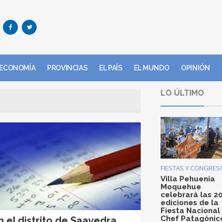
ECONOMÍA
PROVINCIAS
EL PAÍS
EL MUNDO
OPINIÓN
LO ÚLTIMO
FIESTAS Y CONGRES
Villa Pehuenia
Moquehue
celebrará las 2
ediciones de la
Fiesta Nacional
Chef Patagónic
n el distrito de Saavedra,