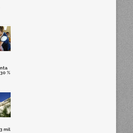
,
anta
 30 %
3 mil