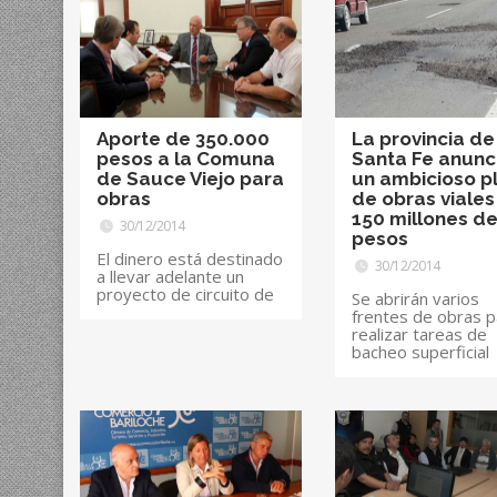
Aporte de 350.000
La provincia de
pesos a la Comuna
Santa Fe anunc
de Sauce Viejo para
un ambicioso p
obras
de obras viales
150 millones d
30/12/2014
pesos
El dinero está destinado
30/12/2014
a llevar adelante un
proyecto de circuito de
Se abrirán varios
frentes de obras p
realizar tareas de
bacheo superficial