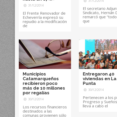
31/12/2014
31/12/2014
El secretario Adjun
Sindicato, Hernán 
El Frente Renovador de
remarcó que “todo
Echeverría expresó su
que
repudio a la modificación
de
Municipios
Entregaron 40
Catamarqueños
viviendas en La
recibieron poco
Punta
más de 10 millones
30/12/2014
por regalías
Pertenecen a los p
30/12/2014
Progreso y Sueño
lleva a cabo el
Los recursos financieros
destinados a las
comunas provienen sólo