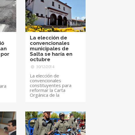
La elección de
ió
convencionales
lan
municipales de
 por
Salta se haría en
e
octubre
30/12/2014
La elección de
convencionales
constituyentes para
ara
reformar la Carta
Orgánica de la