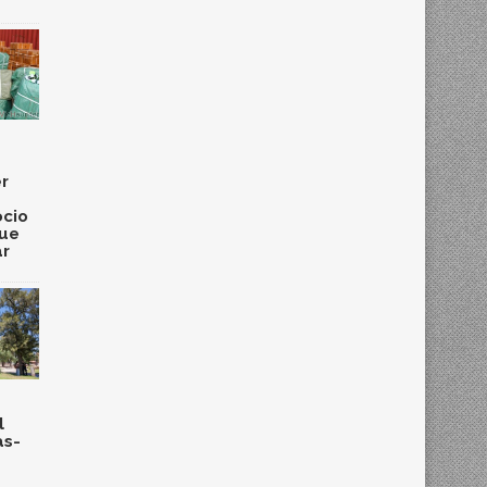
r
cio
que
ar
l
as-