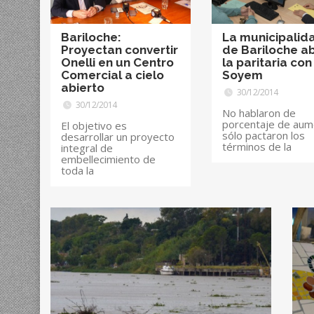
Bariloche:
La municipalid
Proyectan convertir
de Bariloche ab
Onelli en un Centro
la paritaria con
Comercial a cielo
Soyem
abierto
30/12/2014
30/12/2014
No hablaron de
porcentaje de aum
El objetivo es
sólo pactaron los
desarrollar un proyecto
términos de la
integral de
embellecimiento de
toda la