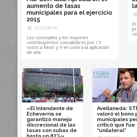
aumento de tasas
l
municipales para el ejercicio
2015
El
31/12/2014
pr
ca
Los concejales y los mayores
contribuyentes convalidaron por 15
votos a favor y 9 en contra la aplicación
de una
«El Intendente de
Avellaneda: S
Echeverría se
valoró el bono 
garantizó manejo
municipales pe
discrecional de las
criticó que fue
tasas con subas de
“unilateral”
hasta un 87%»